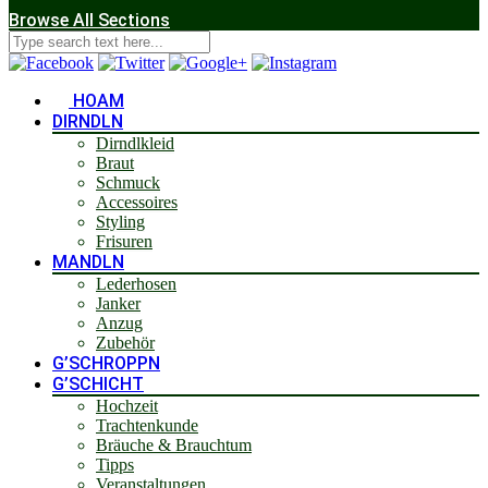
Browse All Sections
HOAM
DIRNDLN
Dirndlkleid
Braut
Schmuck
Accessoires
Styling
Frisuren
MANDLN
Lederhosen
Janker
Anzug
Zubehör
G’SCHROPPN
G’SCHICHT
Hochzeit
Trachtenkunde
Bräuche & Brauchtum
Tipps
Veranstaltungen