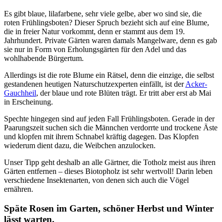
Es gibt blaue, lilafarbene, sehr viele gelbe, aber wo sind sie, die
roten Frühlingsboten? Dieser Spruch bezieht sich auf eine Blume,
die in freier Natur vorkommt, denn er stammt aus dem 19.
Jahrhundert. Private Gärten waren damals Mangelware, denn es gab
sie nur in Form von Erholungsgärten für den Adel und das
wohlhabende Bürgertum.
Allerdings ist die rote Blume ein Rätsel, denn die einzige, die selbst
gestandenen heutigen Naturschutzexperten einfällt, ist der
Acker-
Gauchheil
, der blaue und rote Blüten trägt. Er tritt aber erst ab Mai
in Erscheinung.
Spechte hingegen sind auf jeden Fall Frühlingsboten. Gerade in der
Paarungszeit suchen sich die Männchen verdorrte und trockene Äste
und klopfen mit ihrem Schnabel kräftig dagegen. Das Klopfen
wiederum dient dazu, die Weibchen anzulocken.
Unser Tipp geht deshalb an alle Gärtner, die Totholz meist aus ihren
Gärten entfernen – dieses Biotopholz ist sehr wertvoll! Darin leben
verschiedene Insektenarten, von denen sich auch die Vögel
ernähren.
Späte Rosen im Garten, schöner Herbst und Winter
lässt warten.