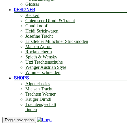
Glossar
DESIGNER
Beckert
Chiemseer Dirndl & Tracht
Gaudiknopf
Heidi Strickwaren
Josefine Tracht
Litzlfelder Münchner Strickmoden
Maison Aprón
Rockmacherin
Spieth & Wensky
Utzi Trachtenschuhe
Wenger Austrian Style
Wimmer schneidert
SHOPS
Alpenclassics
Mia san Tracht
Trachten Werner
Krüger Dirndl
Trachtengeschäft
finden
Toggle navigation