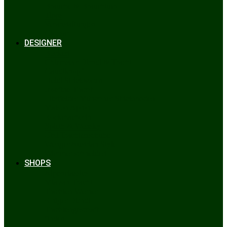
Bräuche & Brauchtum
Tipps
Veranstaltungen
Glossar
DESIGNER
Beckert
Chiemseer Dirndl & Tracht
Gaudiknopf
Heidi Strickwaren
Josefine Tracht
Litzlfelder Münchner Strickmoden
Maison Aprón
Rockmacherin
Spieth & Wensky
Utzi Trachtenschuhe
Wenger Austrian Style
Wimmer schneidert
SHOPS
Alpenclassics
Mia san Tracht
Trachten Werner
Krüger Dirndl
Trachtengeschäft
finden