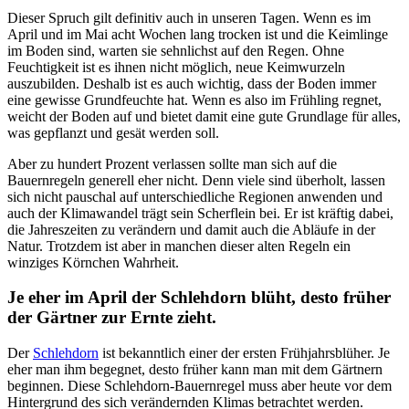
Dieser Spruch gilt definitiv auch in unseren Tagen. Wenn es im
April und im Mai acht Wochen lang trocken ist und die Keimlinge
im Boden sind, warten sie sehnlichst auf den Regen. Ohne
Feuchtigkeit ist es ihnen nicht möglich, neue Keimwurzeln
auszubilden. Deshalb ist es auch wichtig, dass der Boden immer
eine gewisse Grundfeuchte hat. Wenn es also im Frühling regnet,
weicht der Boden auf und bietet damit eine gute Grundlage für alles,
was gepflanzt und gesät werden soll.
Aber zu hundert Prozent verlassen sollte man sich auf die
Bauernregeln generell eher nicht. Denn viele sind überholt, lassen
sich nicht pauschal auf unterschiedliche Regionen anwenden und
auch der Klimawandel trägt sein Scherflein bei. Er ist kräftig dabei,
die Jahreszeiten zu verändern und damit auch die Abläufe in der
Natur. Trotzdem ist aber in manchen dieser alten Regeln ein
winziges Körnchen Wahrheit.
Je eher im April der Schlehdorn blüht, desto früher
der Gärtner zur Ernte zieht.
Der
Schlehdorn
ist bekanntlich einer der ersten Frühjahrsblüher. Je
eher man ihm begegnet, desto früher kann man mit dem Gärtnern
beginnen. Diese Schlehdorn-Bauernregel muss aber heute vor dem
Hintergrund des sich verändernden Klimas betrachtet werden.