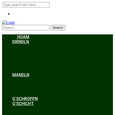
Search
HOAM
DIRNDLN
Dirndlkleid
Braut
Schmuck
Accessoires
Styling
Frisuren
MANDLN
Lederhosen
Janker
Anzug
Zubehör
G’SCHROPPN
G’SCHICHT
Hochzeit
Trachtenkunde