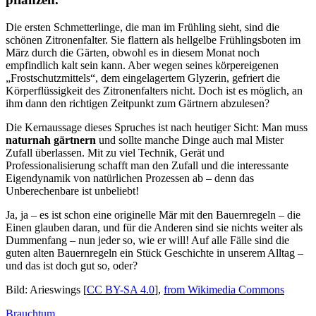
Die ersten Schmetterlinge, die man im Frühling sieht, sind die
schönen Zitronenfalter. Sie flattern als hellgelbe Frühlingsboten im
März durch die Gärten, obwohl es in diesem Monat noch
empfindlich kalt sein kann. Aber wegen seines körpereigenen
„Frostschutzmittels“, dem eingelagertem Glyzerin, gefriert die
Körperflüssigkeit des Zitronenfalters nicht. Doch ist es möglich, an
ihm dann den richtigen Zeitpunkt zum Gärtnern abzulesen?
Die Kernaussage dieses Spruches ist nach heutiger Sicht: Man muss
naturnah gärtnern
und sollte manche Dinge auch mal Mister
Zufall überlassen. Mit zu viel Technik, Gerät und
Professionalisierung schafft man den Zufall und die interessante
Eigendynamik von natürlichen Prozessen ab – denn das
Unberechenbare ist unbeliebt!
Ja, ja – es ist schon eine originelle Mär mit den Bauernregeln – die
Einen glauben daran, und für die Anderen sind sie nichts weiter als
Dummenfang – nun jeder so, wie er will! Auf alle Fälle sind die
guten alten Bauernregeln ein Stück Geschichte in unserem Alltag –
und das ist doch gut so, oder?
Bild: Arieswings [
CC BY-SA 4.0
],
from Wikimedia Commons
Brauchtum