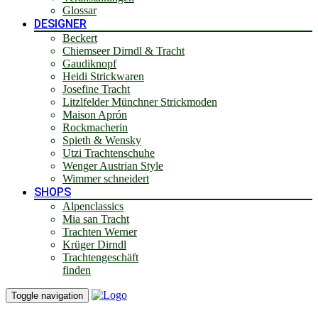
Glossar
DESIGNER
Beckert
Chiemseer Dirndl & Tracht
Gaudiknopf
Heidi Strickwaren
Josefine Tracht
Litzlfelder Münchner Strickmoden
Maison Aprón
Rockmacherin
Spieth & Wensky
Utzi Trachtenschuhe
Wenger Austrian Style
Wimmer schneidert
SHOPS
Alpenclassics
Mia san Tracht
Trachten Werner
Krüger Dirndl
Trachtengeschäft
finden
Toggle navigation