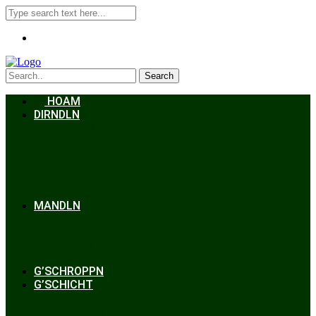
Search
HOAM
DIRNDLN
Dirndlkleid
Braut
Schmuck
Accessoires
Styling
Frisuren
MANDLN
Lederhosen
Janker
Anzug
Zubehör
G’SCHROPPN
G’SCHICHT
Hochzeit
Trachtenkunde