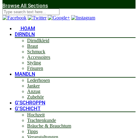
Browse All Sections
HOAM
DIRNDLN
Dirndlkleid
Braut
Schmuck
Accessoires
Styling
Frisuren
MANDLN
Lederhosen
Janker
Anzug
Zubehör
G’SCHROPPN
G’SCHICHT
Hochzeit
Trachtenkunde
Bräuche & Brauchtum
Tipps
Veranstaltungen