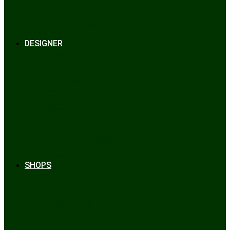
Bräuche & Brauchtum
Tipps
Veranstaltungen
Glossar
DESIGNER
Beckert
Chiemseer Dirndl & Tracht
Gaudiknopf
Heidi Strickwaren
Josefine Tracht
Litzlfelder Münchner Strickmoden
Maison Aprón
Rockmacherin
Spieth & Wensky
Utzi Trachtenschuhe
Wenger Austrian Style
Wimmer schneidert
SHOPS
Alpenclassics
Mia san Tracht
Trachten Werner
Krüger Dirndl
Trachtengeschäft
finden