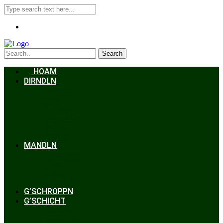
Search
HOAM
DIRNDLN
Dirndlkleid
Braut
Schmuck
Accessoires
Styling
Frisuren
MANDLN
Lederhosen
Janker
Anzug
Zubehör
G’SCHROPPN
G’SCHICHT
Hochzeit
Trachtenkunde