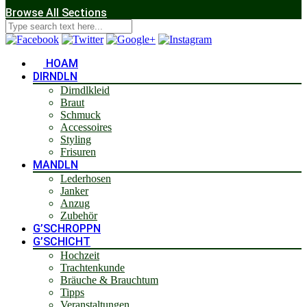
Browse All Sections
HOAM
DIRNDLN
Dirndlkleid
Braut
Schmuck
Accessoires
Styling
Frisuren
MANDLN
Lederhosen
Janker
Anzug
Zubehör
G’SCHROPPN
G’SCHICHT
Hochzeit
Trachtenkunde
Bräuche & Brauchtum
Tipps
Veranstaltungen