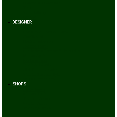
Bräuche & Brauchtum
Tipps
Veranstaltungen
Glossar
DESIGNER
Beckert
Chiemseer Dirndl & Tracht
Gaudiknopf
Heidi Strickwaren
Josefine Tracht
Litzlfelder Münchner Strickmoden
Maison Aprón
Rockmacherin
Spieth & Wensky
Utzi Trachtenschuhe
Wenger Austrian Style
Wimmer schneidert
SHOPS
Alpenclassics
Mia san Tracht
Trachten Werner
Krüger Dirndl
Trachtengeschäft
finden