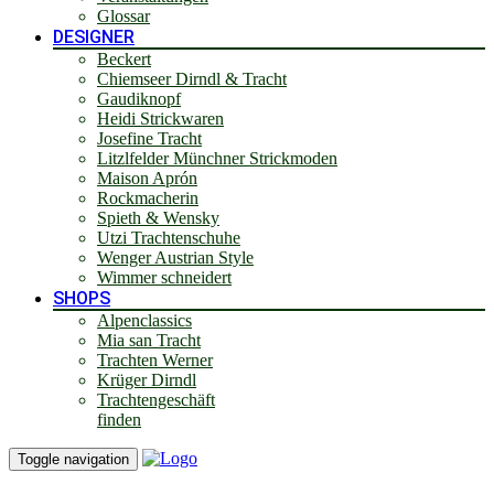
Glossar
DESIGNER
Beckert
Chiemseer Dirndl & Tracht
Gaudiknopf
Heidi Strickwaren
Josefine Tracht
Litzlfelder Münchner Strickmoden
Maison Aprón
Rockmacherin
Spieth & Wensky
Utzi Trachtenschuhe
Wenger Austrian Style
Wimmer schneidert
SHOPS
Alpenclassics
Mia san Tracht
Trachten Werner
Krüger Dirndl
Trachtengeschäft
finden
Toggle navigation