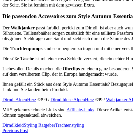
der Seite. Sie ist feminin mit dem gewissen Extra.
Die passenden Accessoires zum Style Autumn Essentia
Der
Walkjanker
passt farblich perfekt zum Dirndl, ist aber auch w
Silhouette. Taillenabnäher sorgen zusätzlich für eine taillierte Pass
olivgrünen Stehkragen aus Samt und zieht sich durch die Säume des J
Die
Trachtenpumps
sind sehr bequem zu tragen und mit einer versil
Die süße
Tasche
ist mit einer rosa Schleife verziert, die ein echter Hin
Liebevollen Details machen die
Ohrclips
zu einem ganz besonderen S
auf dem versilberten Clip, der in Europa handgemacht wurde.
Ihnen gefällt ein Stück aus dem Style Autumn Essentials? Bezugsquel
Link und Sie landen beim Produkt.
Dirndl AlpenHerz
€399 /
Dirndlbluse AlpenHerz
€99 /
Walkjanker A
Mit * gekennzeichnete Links sind
Affiliate-Links
. Dieser Artikel ent
können tagesaktuell abweichen.
Dirndlkleid
Styling Ratgeber
Trachtenstyling
Previous Post