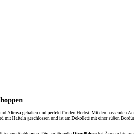
shoppen
und Altrosa gehalten und perfekt für den Herbst. Mit den passenden Ac
 mit Hafteln geschlossen und ist am Dekolleté mit einer süßen Bordür
ligranem Stehkragen. Die traditionelle
Dirndlbluse
hat Ärmeln bis zum