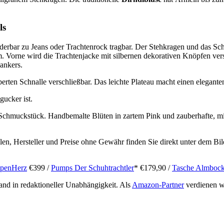
ls
underbar zu Jeans oder Trachtenrock tragbar. Der Stehkragen und das 
form. Vorne wird die Trachtenjacke mit silbernen dekorativen Knöpfen ve
ankers.
berten Schnalle verschließbar. Das leichte Plateau macht einen elegante
gucker ist.
chmuckstück. Handbemalte Blüten in zartem Pink und zauberhafte, mit 
len, Hersteller und Preise ohne Gewähr finden Sie direkt unter dem Bil
lpenHerz
€399 /
Pumps Der Schuhtrachtler
* €179,90 /
Tasche Almboc
stand in redaktioneller Unabhängigkeit. Als
Amazon-Partner
verdienen wi