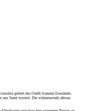
cessoires gehört das Outfit Autumn Essentials.
e aus Samt verziert. Die schimmernde altrosa
 Ellenbogen und dazu fein verzierten Biesen an