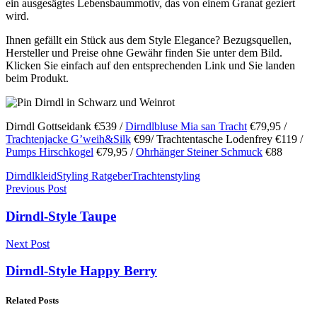
ein ausgesägtes Lebensbaummotiv, das von einem Granat geziert
wird.
Ihnen gefällt ein Stück aus dem Style Elegance? Bezugsquellen,
Hersteller und Preise ohne Gewähr finden Sie unter dem Bild.
Klicken Sie einfach auf den entsprechenden Link und Sie landen
beim Produkt.
Dirndl Gottseidank €539 /
Dirndlbluse Mia san Tracht
€79,95 /
Trachtenjacke G’weih&Silk
€99/ Trachtentasche Lodenfrey €119 /
Pumps Hirschkogel
€79,95 /
Ohrhänger Steiner Schmuck
€88
Dirndlkleid
Styling Ratgeber
Trachtenstyling
Previous Post
Dirndl-Style Taupe
Next Post
Dirndl-Style Happy Berry
Related Posts