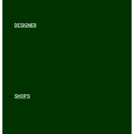
Bräuche & Brauchtum
Tipps
Veranstaltungen
Glossar
DESIGNER
Beckert
Chiemseer Dirndl & Tracht
Gaudiknopf
Heidi Strickwaren
Josefine Tracht
Litzlfelder Münchner Strickmoden
Maison Aprón
Rockmacherin
Spieth & Wensky
Utzi Trachtenschuhe
Wenger Austrian Style
Wimmer schneidert
SHOPS
Alpenclassics
Mia san Tracht
Trachten Werner
Krüger Dirndl
Trachtengeschäft
finden