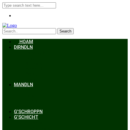
Search
HOAM
DIRNDLN
Dirndlkleid
Braut
Schmuck
Accessoires
Styling
Frisuren
MANDLN
Lederhosen
Janker
Anzug
Zubehör
G’SCHROPPN
G’SCHICHT
Hochzeit
Trachtenkunde