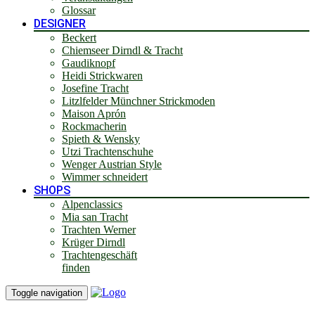
Glossar
DESIGNER
Beckert
Chiemseer Dirndl & Tracht
Gaudiknopf
Heidi Strickwaren
Josefine Tracht
Litzlfelder Münchner Strickmoden
Maison Aprón
Rockmacherin
Spieth & Wensky
Utzi Trachtenschuhe
Wenger Austrian Style
Wimmer schneidert
SHOPS
Alpenclassics
Mia san Tracht
Trachten Werner
Krüger Dirndl
Trachtengeschäft
finden
Toggle navigation