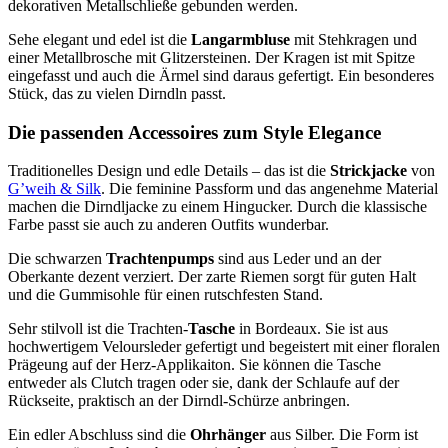
dekorativen Metallschließe gebunden werden.
Sehe elegant und edel ist die
Langarmbluse
mit Stehkragen und
einer Metallbrosche mit Glitzersteinen. Der Kragen ist mit Spitze
eingefasst und auch die Ärmel sind daraus gefertigt. Ein besonderes
Stück, das zu vielen Dirndln passt.
Die passenden Accessoires zum Style Elegance
Traditionelles Design und edle Details – das ist die
Strickjacke
von
G’weih & Silk
. Die feminine Passform und das angenehme Material
machen die Dirndljacke zu einem Hingucker. Durch die klassische
Farbe passt sie auch zu anderen Outfits wunderbar.
Die schwarzen
Trachtenpumps
sind aus Leder und an der
Oberkante dezent verziert. Der zarte Riemen sorgt für guten Halt
und die Gummisohle für einen rutschfesten Stand.
Sehr stilvoll ist die Trachten-
Tasche
in Bordeaux. Sie ist aus
hochwertigem Veloursleder gefertigt und begeistert mit einer floralen
Prägeung auf der Herz-Applikaiton. Sie können die Tasche
entweder als Clutch tragen oder sie, dank der Schlaufe auf der
Rückseite, praktisch an der Dirndl-Schürze anbringen.
Ein edler Abschluss sind die
Ohrhänger
aus Silber. Die Form ist