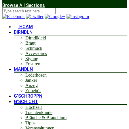
Browse All Sections
HOAM
DIRNDLN
Dirndlkleid
Braut
Schmuck
Accessoires
Styling
Frisuren
MANDLN
Lederhosen
Janker
Anzug
Zubehör
G’SCHROPPN
G’SCHICHT
Hochzeit
Trachtenkunde
Bräuche & Brauchtum
Tipps
Veranstaltungen