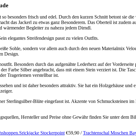
eude
so besonders frisch und edel. Durch den kurzen Schnitt betont sie die
 macht das Jackerl zu etwas ganz Besonderem. Das Oberteil ist zudem aus
nd wärmender Begleiter zu nahezu jedem Dirndl.
in elegantes Streifendesign passt zu vielen Outfits.
weiße Sohle, sondern vor allem auch durch den neuen Materialmix Velou
em Design.
noutfit. Besonders durch das aufgenähte Lederherz auf der Vorderseite 
der Farbe Silber angebracht, dass mit einem Stein verziert ist. Die Tas
er Trageriemen verstellbar ist.
ussehen und ist daher besonders attraktiv. Sie hat ein Holzgehäuse und
zeiger.
ner Sterlingsilber-Blüte eingefasst ist. Akzente von Schmucksteinen i
ugsquellen, Hersteller und Preise ohne Gewähr finden Sie unter dem Bi
Srickjacke Stockerpoint
€59,90 /
Trachtenschal Moschen Ba