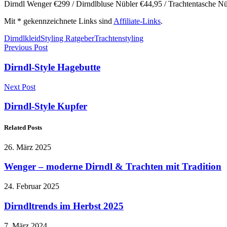
Dirndl Wenger €299 / Dirndlbluse Nübler €44,95 / Trachtentasche Nü
Mit * gekennzeichnete Links sind
Affiliate-Links
.
Dirndlkleid
Styling Ratgeber
Trachtenstyling
Previous Post
Dirndl-Style Hagebutte
Next Post
Dirndl-Style Kupfer
Related Posts
26. März 2025
Wenger – moderne Dirndl & Trachten mit Tradition
24. Februar 2025
Dirndltrends im Herbst 2025
7. März 2024