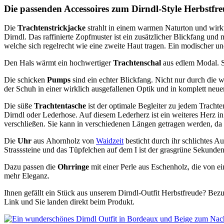
Die passenden Accessoires zum Dirndl-Style Herbstfr
Die
Trachtenstrickjacke
strahlt in einem warmen Naturton und wirkt 
Dirndl. Das raffinierte Zopfmuster ist ein zusätzlicher Blickfang und
welche sich regelrecht wie eine zweite Haut tragen. Ein modischer u
Den Hals wärmt ein hochwertiger
Trachtenschal
aus edlem Modal. Se
Die schicken
Pumps
sind ein echter Blickfang. Nicht nur durch die 
der Schuh in einer wirklich ausgefallenen Optik und in komplett neu
Die süße
Trachtentasche
ist der optimale Begleiter zu jedem Trachte
Dirndl oder Lederhose. Auf diesem Lederherz ist ein weiteres Herz in 
verschließen. Sie kann in verschiedenen Längen getragen werden, da d
Die
Uhr
aus Ahornholz von
Waidzeit
besticht durch ihr schlichtes A
Strasssteine und das Tüpfelchen auf dem I ist der grasgrüne Sekunden
Dazu passen die
Ohrringe
mit einer Perle aus Eschenholz, die von ei
mehr Eleganz.
Ihnen gefällt ein Stück aus unserem Dirndl-Outfit Herbstfreude? Bez
Link und Sie landen direkt beim Produkt.