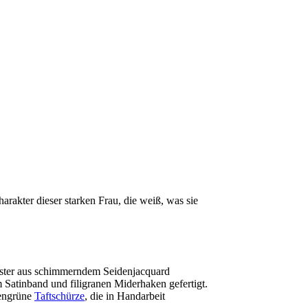
rakter dieser starken Frau, die weiß, was sie
muster aus schimmerndem Seidenjacquard
m Satinband und filigranen Miderhaken gefertigt.
nengrüne
Taftschürze
, die in Handarbeit