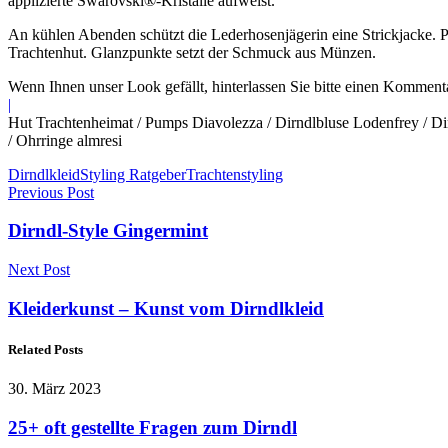
applizierte Swarovski®-Kristalle aufweist.
An kühlen Abenden schützt die Lederhosenjägerin eine Strickjacke. 
Trachtenhut. Glanzpunkte setzt der Schmuck aus Münzen.
Wenn Ihnen unser Look gefällt, hinterlassen Sie bitte einen Komment
|
Hut Trachtenheimat / Pumps Diavolezza / Dirndlbluse Lodenfrey / Dir
/ Ohrringe almresi
Dirndlkleid
Styling Ratgeber
Trachtenstyling
Previous Post
Dirndl-Style Gingermint
Next Post
Kleiderkunst – Kunst vom Dirndlkleid
Related Posts
30. März 2023
25+ oft gestellte Fragen zum Dirndl