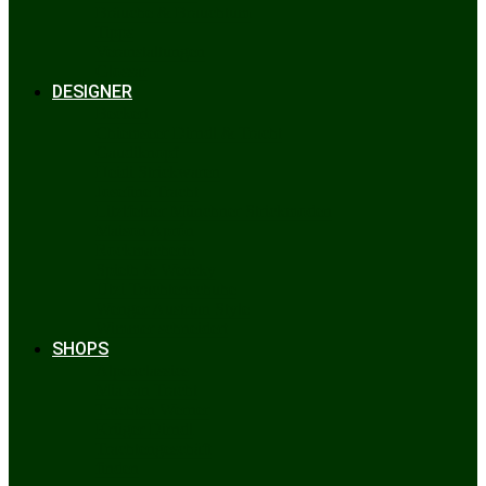
Bräuche & Brauchtum
Tipps
Veranstaltungen
Glossar
DESIGNER
Beckert
Chiemseer Dirndl & Tracht
Gaudiknopf
Heidi Strickwaren
Josefine Tracht
Litzlfelder Münchner Strickmoden
Maison Aprón
Rockmacherin
Spieth & Wensky
Utzi Trachtenschuhe
Wenger Austrian Style
Wimmer schneidert
SHOPS
Alpenclassics
Mia san Tracht
Trachten Werner
Krüger Dirndl
Trachtengeschäft
finden