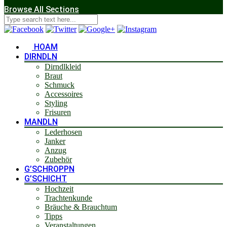
Browse All Sections
HOAM
DIRNDLN
Dirndlkleid
Braut
Schmuck
Accessoires
Styling
Frisuren
MANDLN
Lederhosen
Janker
Anzug
Zubehör
G’SCHROPPN
G’SCHICHT
Hochzeit
Trachtenkunde
Bräuche & Brauchtum
Tipps
Veranstaltungen