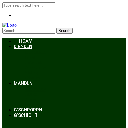
Search
HOAM
DIRNDLN
Dirndlkleid
Braut
Schmuck
Accessoires
Styling
Frisuren
MANDLN
Lederhosen
Janker
Anzug
Zubehör
G’SCHROPPN
G’SCHICHT
Hochzeit
Trachtenkunde