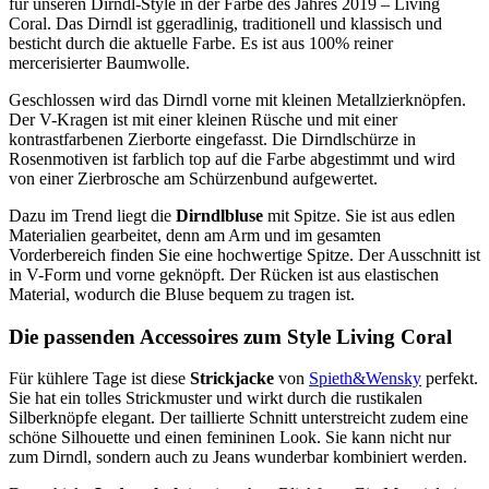
für unseren Dirndl-Style in der Farbe des Jahres 2019 – Living
Coral. Das Dirndl ist ggeradlinig, traditionell und klassisch und
besticht durch die aktuelle Farbe. Es ist aus 100% reiner
mercerisierter Baumwolle.
Geschlossen wird das Dirndl vorne mit kleinen Metallzierknöpfen.
Der V-Kragen ist mit einer kleinen Rüsche und mit einer
kontrastfarbenen Zierborte eingefasst. Die Dirndlschürze in
Rosenmotiven ist farblich top auf die Farbe abgestimmt und wird
von einer Zierbrosche am Schürzenbund aufgewertet.
Dazu im Trend liegt die
Dirndlbluse
mit Spitze. Sie ist aus edlen
Materialien gearbeitet, denn am Arm und im gesamten
Vorderbereich finden Sie eine hochwertige Spitze. Der Ausschnitt ist
in V-Form und vorne geknöpft. Der Rücken ist aus elastischen
Material, wodurch die Bluse bequem zu tragen ist.
Die passenden Accessoires zum Style Living Coral
Für kühlere Tage ist diese
Strickjacke
von
Spieth&Wensky
perfekt.
Sie hat ein tolles Strickmuster und wirkt durch die rustikalen
Silberknöpfe elegant. Der taillierte Schnitt unterstreicht zudem eine
schöne Silhouette und einen femininen Look. Sie kann nicht nur
zum Dirndl, sondern auch zu Jeans wunderbar kombiniert werden.