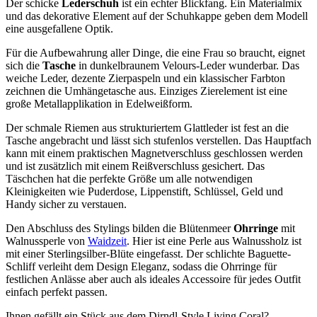
Der schicke
Lederschuh
ist ein echter Blickfang. Ein Materialmix
und das dekorative Element auf der Schuhkappe geben dem Modell
eine ausgefallene Optik.
Für die Aufbewahrung aller Dinge, die eine Frau so braucht, eignet
sich die
Tasche
in dunkelbraunem Velours-Leder wunderbar. Das
weiche Leder, dezente Zierpaspeln und ein klassischer Farbton
zeichnen die Umhängetasche aus. Einziges Zierelement ist eine
große Metallapplikation in Edelweißform.
Der schmale Riemen aus strukturiertem Glattleder ist fest an die
Tasche angebracht und lässt sich stufenlos verstellen. Das Hauptfach
kann mit einem praktischen Magnetverschluss geschlossen werden
und ist zusätzlich mit einem Reißverschluss gesichert. Das
Täschchen hat die perfekte Größe um alle notwendigen
Kleinigkeiten wie Puderdose, Lippenstift, Schlüssel, Geld und
Handy sicher zu verstauen.
Den Abschluss des Stylings bilden die Blütenmeer
Ohrringe
mit
Walnussperle von
Waidzeit
. Hier ist eine Perle aus Walnussholz ist
mit einer Sterlingsilber-Blüte eingefasst. Der schlichte Baguette-
Schliff verleiht dem Design Eleganz, sodass die Ohrringe für
festlichen Anlässe aber auch als ideales Accessoire für jedes Outfit
einfach perfekt passen.
Ihnen gefällt ein Stück aus dem Dirndl-Style Living Coral?