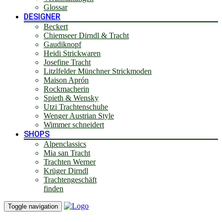
Glossar
DESIGNER
Beckert
Chiemseer Dirndl & Tracht
Gaudiknopf
Heidi Strickwaren
Josefine Tracht
Litzlfelder Münchner Strickmoden
Maison Aprón
Rockmacherin
Spieth & Wensky
Utzi Trachtenschuhe
Wenger Austrian Style
Wimmer schneidert
SHOPS
Alpenclassics
Mia san Tracht
Trachten Werner
Krüger Dirndl
Trachtengeschäft
finden
Toggle navigation