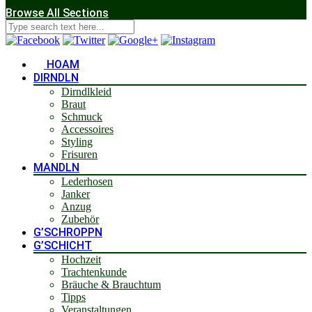
Browse All Sections
HOAM
DIRNDLN
Dirndlkleid
Braut
Schmuck
Accessoires
Styling
Frisuren
MANDLN
Lederhosen
Janker
Anzug
Zubehör
G’SCHROPPN
G’SCHICHT
Hochzeit
Trachtenkunde
Bräuche & Brauchtum
Tipps
Veranstaltungen