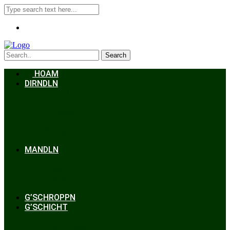
Search
HOAM
DIRNDLN
Dirndlkleid
Braut
Schmuck
Accessoires
Styling
Frisuren
MANDLN
Lederhosen
Janker
Anzug
Zubehör
G’SCHROPPN
G’SCHICHT
Hochzeit
Trachtenkunde