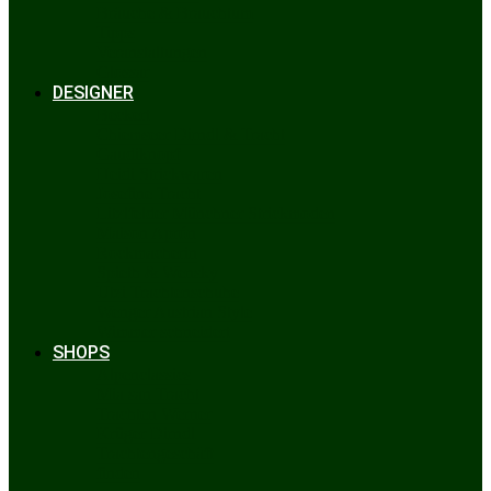
Bräuche & Brauchtum
Tipps
Veranstaltungen
Glossar
DESIGNER
Beckert
Chiemseer Dirndl & Tracht
Gaudiknopf
Heidi Strickwaren
Josefine Tracht
Litzlfelder Münchner Strickmoden
Maison Aprón
Rockmacherin
Spieth & Wensky
Utzi Trachtenschuhe
Wenger Austrian Style
Wimmer schneidert
SHOPS
Alpenclassics
Mia san Tracht
Trachten Werner
Krüger Dirndl
Trachtengeschäft
finden