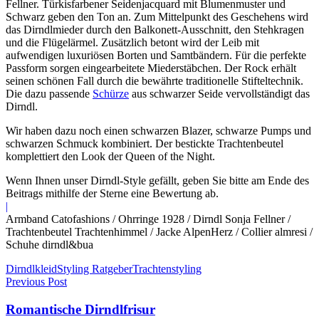
Fellner. Türkisfarbener Seidenjacquard mit Blumenmuster und
Schwarz geben den Ton an. Zum Mittelpunkt des Geschehens wird
das Dirndlmieder durch den Balkonett-Ausschnitt, den Stehkragen
und die Flügelärmel. Zusätzlich betont wird der Leib mit
aufwendigen luxuriösen Borten und Samtbändern. Für die perfekte
Passform sorgen eingearbeitete Miederstäbchen. Der Rock erhält
seinen schönen Fall durch die bewährte traditionelle Stifteltechnik.
Die dazu passende
Schürze
aus schwarzer Seide vervollständigt das
Dirndl.
Wir haben dazu noch einen schwarzen Blazer, schwarze Pumps und
schwarzen Schmuck kombiniert. Der bestickte Trachtenbeutel
komplettiert den Look der Queen of the Night.
Wenn Ihnen unser Dirndl-Style gefällt, geben Sie bitte am Ende des
Beitrags mithilfe der Sterne eine Bewertung ab.
|
Armband Catofashions / Ohrringe 1928 / Dirndl Sonja Fellner /
Trachtenbeutel Trachtenhimmel / Jacke AlpenHerz / Collier almresi /
Schuhe dirndl&bua
Dirndlkleid
Styling Ratgeber
Trachtenstyling
Previous Post
Romantische Dirndlfrisur