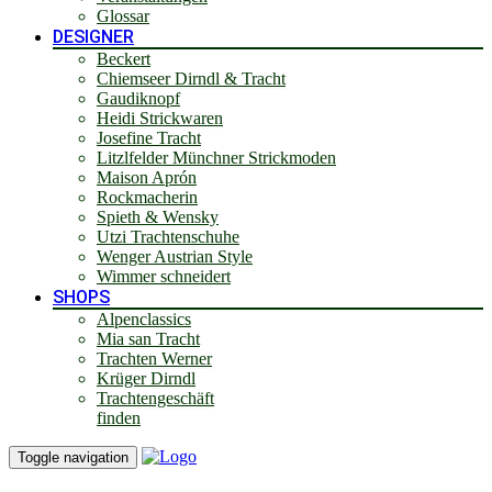
Glossar
DESIGNER
Beckert
Chiemseer Dirndl & Tracht
Gaudiknopf
Heidi Strickwaren
Josefine Tracht
Litzlfelder Münchner Strickmoden
Maison Aprón
Rockmacherin
Spieth & Wensky
Utzi Trachtenschuhe
Wenger Austrian Style
Wimmer schneidert
SHOPS
Alpenclassics
Mia san Tracht
Trachten Werner
Krüger Dirndl
Trachtengeschäft
finden
Toggle navigation