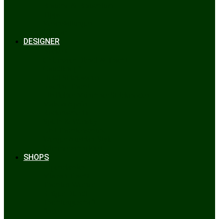
Bräuche & Brauchtum
Tipps
Veranstaltungen
Glossar
DESIGNER
Beckert
Chiemseer Dirndl & Tracht
Gaudiknopf
Heidi Strickwaren
Josefine Tracht
Litzlfelder Münchner Strickmoden
Maison Aprón
Rockmacherin
Spieth & Wensky
Utzi Trachtenschuhe
Wenger Austrian Style
Wimmer schneidert
SHOPS
Alpenclassics
Mia san Tracht
Trachten Werner
Krüger Dirndl
Trachtengeschäft
finden