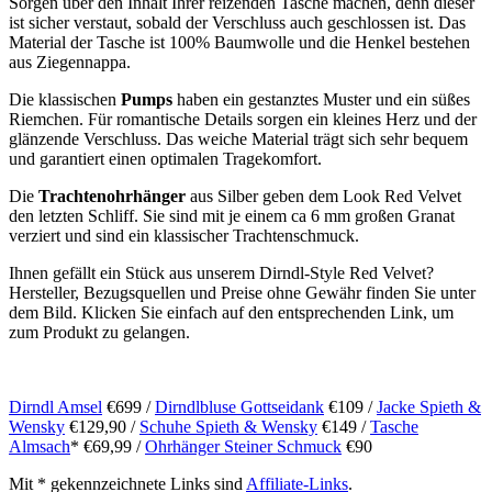
Sorgen über den Inhalt Ihrer reizenden Tasche machen, denn dieser
ist sicher verstaut, sobald der Verschluss auch geschlossen ist. Das
Material der Tasche ist 100% Baumwolle und die Henkel bestehen
aus Ziegennappa.
Die klassischen
Pumps
haben ein gestanztes Muster und ein süßes
Riemchen. Für romantische Details sorgen ein kleines Herz und der
glänzende Verschluss. Das weiche Material trägt sich sehr bequem
und garantiert einen optimalen Tragekomfort.
Die
Trachtenohrhänger
aus Silber geben dem Look Red Velvet
den letzten Schliff. Sie sind mit je einem ca 6 mm großen Granat
verziert und sind ein klassischer Trachtenschmuck.
Ihnen gefällt ein Stück aus unserem Dirndl-Style Red Velvet?
Hersteller, Bezugsquellen und Preise ohne Gewähr finden Sie unter
dem Bild. Klicken Sie einfach auf den entsprechenden Link, um
zum Produkt zu gelangen.
Dirndl Amsel
€699 /
Dirndlbluse Gottseidank
€109 /
Jacke Spieth &
Wensky
€129,90 /
Schuhe Spieth & Wensky
€149 /
Tasche
Almsach
* €69,99 /
Ohrhänger Steiner Schmuck
€90
Mit * gekennzeichnete Links sind
Affiliate-Links
.