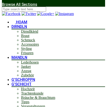
Browse All Sections
HOAM
DIRNDLN
Dirndlkleid
Braut
Schmuck
Accessoires
Styling
Frisuren
MANDLN
Lederhosen
Janker
Anzug
Zubehör
G’SCHROPPN
G’SCHICHT
Hochzeit
Trachtenkunde
Bräuche & Brauchtum
Tipps
Veranstaltungen