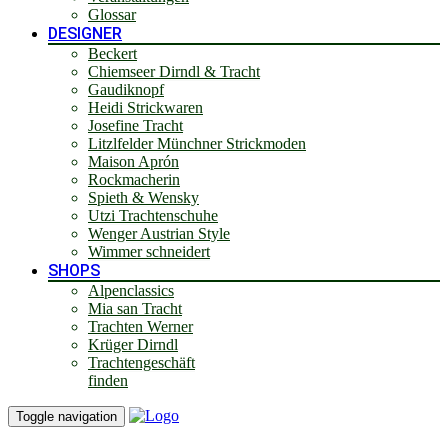
Glossar
DESIGNER
Beckert
Chiemseer Dirndl & Tracht
Gaudiknopf
Heidi Strickwaren
Josefine Tracht
Litzlfelder Münchner Strickmoden
Maison Aprón
Rockmacherin
Spieth & Wensky
Utzi Trachtenschuhe
Wenger Austrian Style
Wimmer schneidert
SHOPS
Alpenclassics
Mia san Tracht
Trachten Werner
Krüger Dirndl
Trachtengeschäft
finden
Toggle navigation