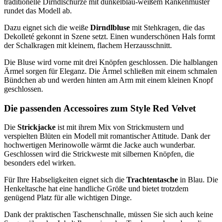
traditionelle Dirndlschürze mit dunkelblau-weißem Rankenmuster
rundet das Modell ab.
Dazu eignet sich die weiße
Dirndlbluse
mit Stehkragen, die das
Dekolleté gekonnt in Szene setzt. Einen wunderschönen Hals formt
der Schalkragen mit kleinem, flachem Herzausschnitt.
Die Bluse wird vorne mit drei Knöpfen geschlossen. Die halblangen
Ärmel sorgen für Eleganz. Die Ärmel schließen mit einem schmalen
Bündchen ab und werden hinten am Arm mit einem kleinen Knopf
geschlossen.
Die passenden Accessoires zum Style Red Velvet
Die
Strickjacke
ist mit ihrem Mix von Strickmustern und
verspielten Blüten ein Modell mit romantischer Attitude. Dank der
hochwertigen Merinowolle wärmt die Jacke auch wunderbar.
Geschlossen wird die Strickweste mit silbernen Knöpfen, die
besonders edel wirken.
Für Ihre Habseligkeiten eignet sich die
Trachtentasche
in Blau. Die
Henkeltasche hat eine handliche Größe und bietet trotzdem
genügend Platz für alle wichtigen Dinge.
Dank der praktischen Taschenschnalle, müssen Sie sich auch keine