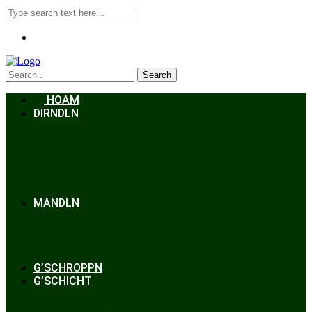
Search
HOAM
DIRNDLN
Dirndlkleid
Braut
Schmuck
Accessoires
Styling
Frisuren
MANDLN
Lederhosen
Janker
Anzug
Zubehör
G’SCHROPPN
G’SCHICHT
Hochzeit
Trachtenkunde