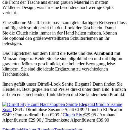
die Front der Tasche aus einem grauen Material in mattem
Wildleder-Design, was ihr eine besonders hochwertige Optik
verleiht.
Eine silberne Metall-Leiste passt zum gleichfarbigen Reißverschluss
und fügt sich somit perfekt in den Look der Tasche ein. Damit
Sie die Clutch nicht immer in der Hand halten müssen, können
Sie optional den größenverstellbaren Schulterriemen an ihr
befestigen.
Das Tüpfelchen auf dem I sind die
Kette
und das
Armband
mit
Münzanhängern. Beide Stücke sind altgoldfarben und mit filigran
gravierten Münzen geschmückt, die bei jeder Bewegung leise
klimpern. Sie sind die ideale Ergänzung zu verschiedenen
Trachtenlooks.
Ihnen gefällt unser Dirndl-Look Sanfte Eleganz? Dann finden Sie
Hersteller, Bezugsquellen und Preise direkt unter dem Bild. Einfach
auf den entsprechenden Link klicken und Sie landen beim Produkt!
Dirndl Susanne
Spatt
€869 / Dirndlbluse Susanne Spatt €199 / Poncho El Picaflor
€249 / Pumps dirndl+bua €209 /
Clutch Six
€29,95 / Armband
Alpenflüstern €29,90 / Trachtenkette Alpenflüstern €39,90
Dirndlkleid
Styling Ratgeber
Trachtenstyling