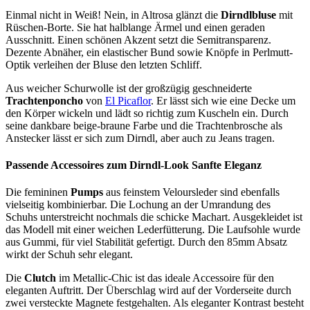
Einmal nicht in Weiß! Nein, in Altrosa glänzt die
Dirndlbluse
mit
Rüschen-Borte. Sie hat halblange Ärmel und einen geraden
Ausschnitt. Einen schönen Akzent setzt die Semitransparenz.
Dezente Abnäher, ein elastischer Bund sowie Knöpfe in Perlmutt-
Optik verleihen der Bluse den letzten Schliff.
Aus weicher Schurwolle ist der großzügig geschneiderte
Trachtenponcho
von
El Picaflor
. Er lässt sich wie eine Decke um
den Körper wickeln und lädt so richtig zum Kuscheln ein. Durch
seine dankbare beige-braune Farbe und die Trachtenbrosche als
Anstecker lässt er sich zum Dirndl, aber auch zu Jeans tragen.
Passende Accessoires zum Dirndl-Look Sanfte Eleganz
Die femininen
Pumps
aus feinstem Veloursleder sind ebenfalls
vielseitig kombinierbar. Die Lochung an der Umrandung des
Schuhs unterstreicht nochmals die schicke Machart. Ausgekleidet ist
das Modell mit einer weichen Lederfütterung. Die Laufsohle wurde
aus Gummi, für viel Stabilität gefertigt. Durch den 85mm Absatz
wirkt der Schuh sehr elegant.
Die
Clutch
im Metallic-Chic ist das ideale Accessoire für den
eleganten Auftritt. Der Überschlag wird auf der Vorderseite durch
zwei versteckte Magnete festgehalten. Als eleganter Kontrast besteht