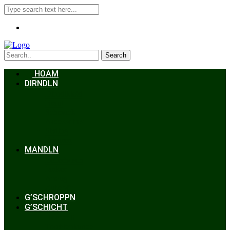
Search
HOAM
DIRNDLN
Dirndlkleid
Braut
Schmuck
Accessoires
Styling
Frisuren
MANDLN
Lederhosen
Janker
Anzug
Zubehör
G’SCHROPPN
G’SCHICHT
Hochzeit
Trachtenkunde