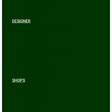
Bräuche & Brauchtum
Tipps
Veranstaltungen
Glossar
DESIGNER
Beckert
Chiemseer Dirndl & Tracht
Gaudiknopf
Heidi Strickwaren
Josefine Tracht
Litzlfelder Münchner Strickmoden
Maison Aprón
Rockmacherin
Spieth & Wensky
Utzi Trachtenschuhe
Wenger Austrian Style
Wimmer schneidert
SHOPS
Alpenclassics
Mia san Tracht
Trachten Werner
Krüger Dirndl
Trachtengeschäft
finden