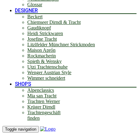
Glossar
DESIGNER
Beckert
Chiemseer Dirndl & Tracht
Gaudiknopf
Heidi Strickwaren
Josefine Tracht
Litzlfelder Münchner Strickmoden
Maison Aprón
Rockmacherin
Spieth & Wensky
Utzi Trachtenschuhe
Wenger Austrian Style
Wimmer schneidert
SHOPS
Alpenclassics
Mia san Tracht
Trachten Werner
Krüger Dirndl
Trachtengeschäft
finden
Toggle navigation