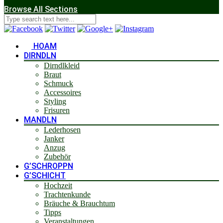
Browse All Sections
HOAM
DIRNDLN
Dirndlkleid
Braut
Schmuck
Accessoires
Styling
Frisuren
MANDLN
Lederhosen
Janker
Anzug
Zubehör
G’SCHROPPN
G’SCHICHT
Hochzeit
Trachtenkunde
Bräuche & Brauchtum
Tipps
Veranstaltungen