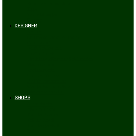
Bräuche & Brauchtum
Tipps
Veranstaltungen
Glossar
DESIGNER
Beckert
Chiemseer Dirndl & Tracht
Gaudiknopf
Heidi Strickwaren
Josefine Tracht
Litzlfelder Münchner Strickmoden
Maison Aprón
Rockmacherin
Spieth & Wensky
Utzi Trachtenschuhe
Wenger Austrian Style
Wimmer schneidert
SHOPS
Alpenclassics
Mia san Tracht
Trachten Werner
Krüger Dirndl
Trachtengeschäft
finden