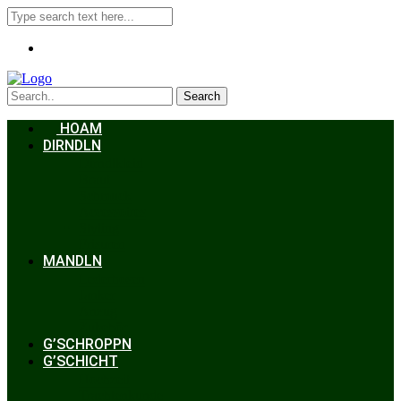
Search
HOAM
DIRNDLN
Dirndlkleid
Braut
Schmuck
Accessoires
Styling
Frisuren
MANDLN
Lederhosen
Janker
Anzug
Zubehör
G’SCHROPPN
G’SCHICHT
Hochzeit
Trachtenkunde