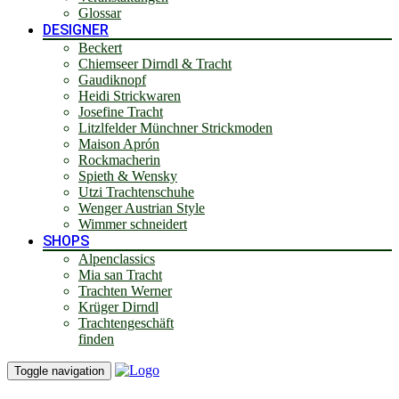
Glossar
DESIGNER
Beckert
Chiemseer Dirndl & Tracht
Gaudiknopf
Heidi Strickwaren
Josefine Tracht
Litzlfelder Münchner Strickmoden
Maison Aprón
Rockmacherin
Spieth & Wensky
Utzi Trachtenschuhe
Wenger Austrian Style
Wimmer schneidert
SHOPS
Alpenclassics
Mia san Tracht
Trachten Werner
Krüger Dirndl
Trachtengeschäft
finden
Toggle navigation