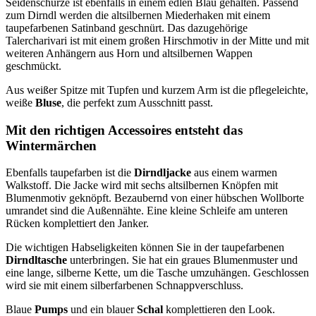
Seidenschürze ist ebenfalls in einem edlen Blau gehalten. Passend
zum Dirndl werden die altsilbernen Miederhaken mit einem
taupefarbenen Satinband geschnürt. Das dazugehörige
Talercharivari ist mit einem großen Hirschmotiv in der Mitte und mit
weiteren Anhängern aus Horn und altsilbernen Wappen
geschmückt.
Aus weißer Spitze mit Tupfen und kurzem Arm ist die pflegeleichte,
weiße
Bluse
, die perfekt zum Ausschnitt passt.
Mit den richtigen Accessoires entsteht das
Wintermärchen
Ebenfalls taupefarben ist die
Dirndljacke
aus einem warmen
Walkstoff. Die Jacke wird mit sechs altsilbernen Knöpfen mit
Blumenmotiv geknöpft. Bezaubernd von einer hübschen Wollborte
umrandet sind die Außennähte. Eine kleine Schleife am unteren
Rücken komplettiert den Janker.
Die wichtigen Habseligkeiten können Sie in der taupefarbenen
Dirndltasche
unterbringen. Sie hat ein graues Blumenmuster und
eine lange, silberne Kette, um die Tasche umzuhängen. Geschlossen
wird sie mit einem silberfarbenen Schnappverschluss.
Blaue
Pumps
und ein blauer
Schal
komplettieren den Look.