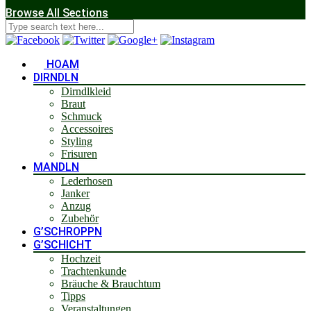
Browse All Sections
HOAM
DIRNDLN
Dirndlkleid
Braut
Schmuck
Accessoires
Styling
Frisuren
MANDLN
Lederhosen
Janker
Anzug
Zubehör
G’SCHROPPN
G’SCHICHT
Hochzeit
Trachtenkunde
Bräuche & Brauchtum
Tipps
Veranstaltungen