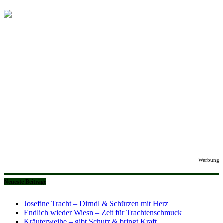
Werbung
Neueste Beiträge
Josefine Tracht – Dirndl & Schürzen mit Herz
Endlich wieder Wiesn – Zeit für Trachtenschmuck
Kräuterweihe – gibt Schutz & bringt Kraft