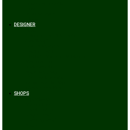
Bräuche & Brauchtum
Tipps
Veranstaltungen
Glossar
DESIGNER
Beckert
Chiemseer Dirndl & Tracht
Gaudiknopf
Heidi Strickwaren
Josefine Tracht
Litzlfelder Münchner Strickmoden
Maison Aprón
Rockmacherin
Spieth & Wensky
Utzi Trachtenschuhe
Wenger Austrian Style
Wimmer schneidert
SHOPS
Alpenclassics
Mia san Tracht
Trachten Werner
Krüger Dirndl
Trachtengeschäft
finden