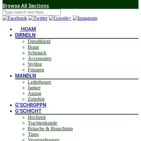
Browse All Sections
HOAM
DIRNDLN
Dirndlkleid
Braut
Schmuck
Accessoires
Styling
Frisuren
MANDLN
Lederhosen
Janker
Anzug
Zubehör
G’SCHROPPN
G’SCHICHT
Hochzeit
Trachtenkunde
Bräuche & Brauchtum
Tipps
Veranstaltungen