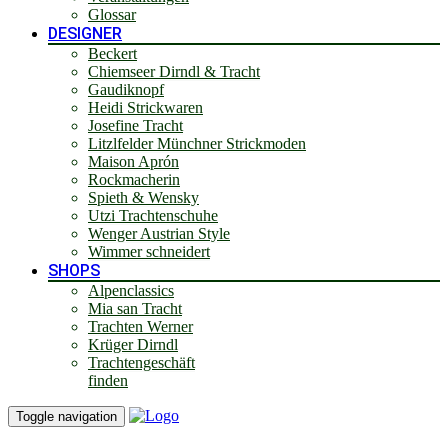
Glossar
DESIGNER
Beckert
Chiemseer Dirndl & Tracht
Gaudiknopf
Heidi Strickwaren
Josefine Tracht
Litzlfelder Münchner Strickmoden
Maison Aprón
Rockmacherin
Spieth & Wensky
Utzi Trachtenschuhe
Wenger Austrian Style
Wimmer schneidert
SHOPS
Alpenclassics
Mia san Tracht
Trachten Werner
Krüger Dirndl
Trachtengeschäft
finden
Toggle navigation