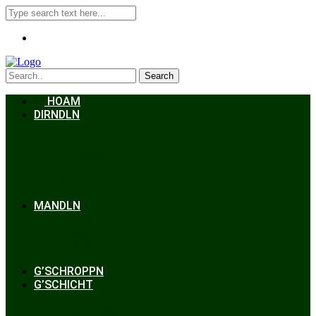
Search
HOAM
DIRNDLN
Dirndlkleid
Braut
Schmuck
Accessoires
Styling
Frisuren
MANDLN
Lederhosen
Janker
Anzug
Zubehör
G’SCHROPPN
G’SCHICHT
Hochzeit
Trachtenkunde