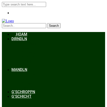
Search
HOAM
DIRNDLN
Dirndlkleid
Braut
Schmuck
Accessoires
Styling
Frisuren
MANDLN
Lederhosen
Janker
Anzug
Zubehör
G’SCHROPPN
G’SCHICHT
Hochzeit
Trachtenkunde