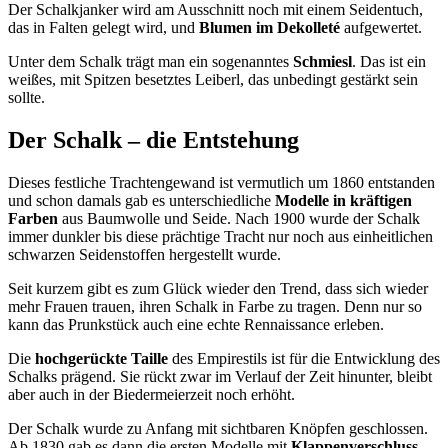
Der Schalkjanker wird am Ausschnitt noch mit einem Seidentuch,
das in Falten gelegt wird, und
Blumen im Dekolleté
aufgewertet.
Unter dem Schalk trägt man ein sogenanntes
Schmiesl
. Das ist ein
weißes, mit Spitzen besetztes Leiberl, das unbedingt gestärkt sein
sollte.
Der Schalk – die Entstehung
Dieses festliche Trachtengewand ist vermutlich um 1860 entstanden
und schon damals gab es unterschiedliche
Modelle in kräftigen
Farben
aus Baumwolle und Seide. Nach 1900 wurde der Schalk
immer dunkler bis diese prächtige Tracht nur noch aus einheitlichen
schwarzen Seidenstoffen hergestellt wurde.
Seit kurzem gibt es zum Glück wieder den Trend, dass sich wieder
mehr Frauen trauen, ihren Schalk in Farbe zu tragen. Denn nur so
kann das Prunkstück auch eine echte Rennaissance erleben.
Die
hochgerückte Taille
des Empirestils ist für die Entwicklung des
Schalks prägend. Sie rückt zwar im Verlauf der Zeit hinunter, bleibt
aber auch in der Biedermeierzeit noch erhöht.
Der Schalk wurde zu Anfang mit sichtbaren Knöpfen geschlossen.
Ab 1830 gab es dann die ersten Modelle mit
Klappenverschluss
.