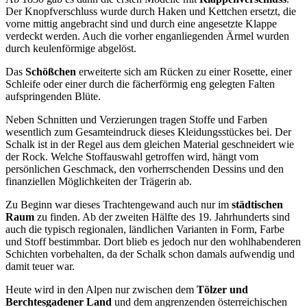
Der Knopfverschluss wurde durch Haken und Kettchen ersetzt, die
vorne mittig angebracht sind und durch eine angesetzte Klappe
verdeckt werden. Auch die vorher enganliegenden Ärmel wurden
durch keulenförmige abgelöst.
Das
Schößchen
erweiterte sich am Rücken zu einer Rosette, einer
Schleife oder einer durch die fächerförmig eng gelegten Falten
aufspringenden Blüte.
Neben Schnitten und Verzierungen tragen Stoffe und Farben
wesentlich zum Gesamteindruck dieses Kleidungsstückes bei. Der
Schalk ist in der Regel aus dem gleichen Material geschneidert wie
der Rock. Welche Stoffauswahl getroffen wird, hängt vom
persönlichen Geschmack, den vorherrschenden Dessins und den
finanziellen Möglichkeiten der Trägerin ab.
Zu Beginn war dieses Trachtengewand auch nur im
städtischen
Raum
zu finden. Ab der zweiten Hälfte des 19. Jahrhunderts sind
auch die typisch regionalen, ländlichen Varianten in Form, Farbe
und Stoff bestimmbar. Dort blieb es jedoch nur den wohlhabenderen
Schichten vorbehalten, da der Schalk schon damals aufwendig und
damit teuer war.
Heute wird in den Alpen nur zwischen dem
Tölzer und
Berchtesgadener Land
und dem angrenzenden österreichischen