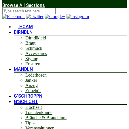
Browse All Sections
HOAM
DIRNDLN
Dirndlkleid
Braut
Schmuck
Accessoires
Styling
Frisuren
MANDLN
Lederhosen
Janker
Anzug
Zubehör
G’SCHROPPN
G’SCHICHT
Hochzeit
Trachtenkunde
Bräuche & Brauchtum
Tipps
Veranstaltungen