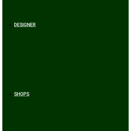
Bräuche & Brauchtum
Tipps
Veranstaltungen
Glossar
DESIGNER
Beckert
Chiemseer Dirndl & Tracht
Gaudiknopf
Heidi Strickwaren
Josefine Tracht
Litzlfelder Münchner Strickmoden
Maison Aprón
Rockmacherin
Spieth & Wensky
Utzi Trachtenschuhe
Wenger Austrian Style
Wimmer schneidert
SHOPS
Alpenclassics
Mia san Tracht
Trachten Werner
Krüger Dirndl
Trachtengeschäft
finden