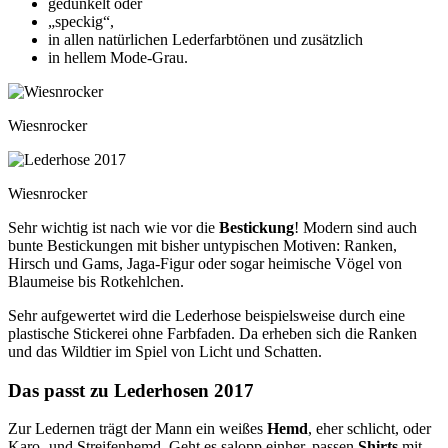
gedunkelt oder
„speckig“,
in allen natürlichen Lederfarbtönen und zusätzlich
in hellem Mode-Grau.
Wiesnrocker
Wiesnrocker
Sehr wichtig ist nach wie vor die
Bestickung
! Modern sind auch
bunte Bestickungen mit bisher untypischen Motiven: Ranken,
Hirsch und Gams, Jaga-Figur oder sogar heimische Vögel von
Blaumeise bis Rotkehlchen.
Sehr aufgewertet wird die Lederhose beispielsweise durch eine
plastische Stickerei ohne Farbfaden. Da erheben sich die Ranken
und das Wildtier im Spiel von Licht und Schatten.
Das passt zu Lederhosen 2017
Zur Ledernen trägt der Mann ein weißes
Hemd
, eher schlicht, oder
Karo- und Streifenhemd. Geht es salopp einher, passen
Shirts
mit