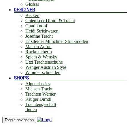
Glossar
DESIGNER
Beckert
Chiemseer Dirndl & Tracht
Gaudiknopf
Heidi Strickwaren
Josefine Tracht
Litzlfelder Münchner Strickmoden
Maison Aprón
Rockmacherin
Spieth & Wensky
Utzi Trachtenschuhe
Wenger Austrian Style
Wimmer schneidert
SHOPS
Alpenclassics
Mia san Tracht
Trachten Werner
Krüger Dirndl
Trachtengeschäft
finden
Toggle navigation