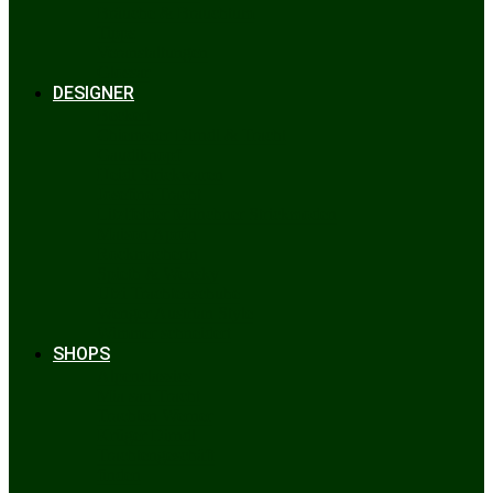
Bräuche & Brauchtum
Tipps
Veranstaltungen
Glossar
DESIGNER
Beckert
Chiemseer Dirndl & Tracht
Gaudiknopf
Heidi Strickwaren
Josefine Tracht
Litzlfelder Münchner Strickmoden
Maison Aprón
Rockmacherin
Spieth & Wensky
Utzi Trachtenschuhe
Wenger Austrian Style
Wimmer schneidert
SHOPS
Alpenclassics
Mia san Tracht
Trachten Werner
Krüger Dirndl
Trachtengeschäft
finden