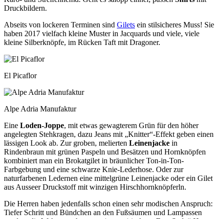
Druckbildern.
Abseits von lockeren Terminen sind
Gilets
ein stilsicheres Muss! Sie
haben 2017 vielfach kleine Muster in Jacquards und viele, viele
kleine Silberknöpfe, im Rücken Taft mit Dragoner.
El Picaflor
Alpe Adria Manufaktur
Eine
Loden-Joppe
, mit etwas gewagterem Grün für den höher
angelegten Stehkragen, dazu Jeans mit „Knitter“-Effekt geben einen
lässigen Look ab. Zur groben, melierten
Leinenjacke
in
Rindenbraun mit grünen Paspeln und Besätzen und Hornknöpfen
kombiniert man ein Brokatgilet in bräunlicher Ton-in-Ton-
Farbgebung und eine schwarze Knie-Lederhose. Oder zur
naturfarbenen Ledernen eine mittelgrüne Leinenjacke oder ein Gilet
aus Ausseer Druckstoff mit winzigen Hirschhornknöpferln.
Die Herren haben jedenfalls schon einen sehr modischen Anspruch:
Tiefer Schritt und Bündchen an den Fußsäumen und Lampassen