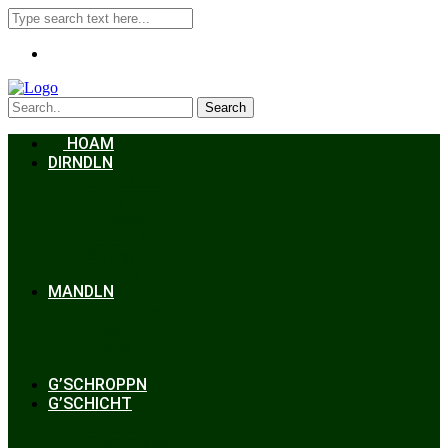
Search
HOAM
DIRNDLN
Dirndlkleid
Braut
Schmuck
Accessoires
Styling
Frisuren
MANDLN
Lederhosen
Janker
Anzug
Zubehör
G’SCHROPPN
G’SCHICHT
Hochzeit
Trachtenkunde