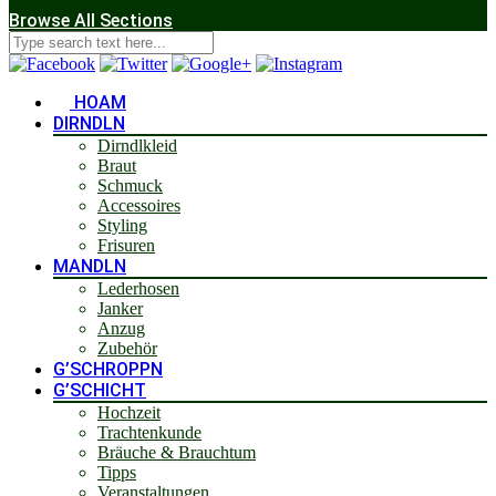
Browse All Sections
HOAM
DIRNDLN
Dirndlkleid
Braut
Schmuck
Accessoires
Styling
Frisuren
MANDLN
Lederhosen
Janker
Anzug
Zubehör
G’SCHROPPN
G’SCHICHT
Hochzeit
Trachtenkunde
Bräuche & Brauchtum
Tipps
Veranstaltungen