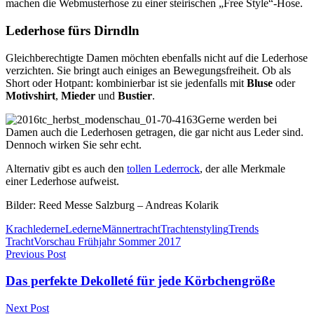
machen die Webmusterhose zu einer steirischen „Free Style“-Hose.
Lederhose fürs Dirndln
Gleichberechtigte Damen möchten ebenfalls nicht auf die Lederhose
verzichten. Sie bringt auch einiges an Bewegungsfreiheit. Ob als
Short oder Hotpant: kombinierbar ist sie jedenfalls mit
Bluse
oder
Motivshirt
,
Mieder
und
Bustier
.
Gerne werden bei
Damen auch die Lederhosen getragen, die gar nicht aus Leder sind.
Dennoch wirken Sie sehr echt.
Alternativ gibt es auch den
tollen Lederrock
, der alle Merkmale
einer Lederhose aufweist.
Bilder: Reed Messe Salzburg – Andreas Kolarik
Krachlederne
Lederne
Männertracht
Trachtenstyling
Trends
Tracht
Vorschau Frühjahr Sommer 2017
Previous Post
Das perfekte Dekolleté für jede Körbchengröße
Next Post