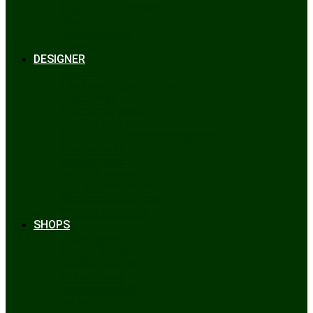
Bräuche & Brauchtum
Tipps
Veranstaltungen
Glossar
DESIGNER
Beckert
Chiemseer Dirndl & Tracht
Gaudiknopf
Heidi Strickwaren
Josefine Tracht
Litzlfelder Münchner Strickmoden
Maison Aprón
Rockmacherin
Spieth & Wensky
Utzi Trachtenschuhe
Wenger Austrian Style
Wimmer schneidert
SHOPS
Alpenclassics
Mia san Tracht
Trachten Werner
Krüger Dirndl
Trachtengeschäft
finden