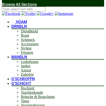
Browse All Sections
HOAM
DIRNDLN
Dirndlkleid
Braut
Schmuck
Accessoires
Styling
Frisuren
MANDLN
Lederhosen
Janker
Anzug
Zubehör
G’SCHROPPN
G’SCHICHT
Hochzeit
Trachtenkunde
Bräuche & Brauchtum
Tipps
Veranstaltungen