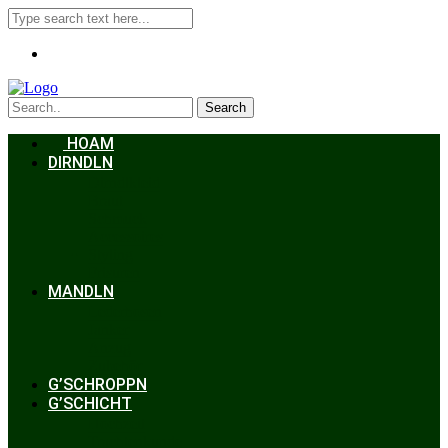
Search
HOAM
DIRNDLN
Dirndlkleid
Braut
Schmuck
Accessoires
Styling
Frisuren
MANDLN
Lederhosen
Janker
Anzug
Zubehör
G’SCHROPPN
G’SCHICHT
Hochzeit
Trachtenkunde