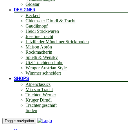
Glossar
DESIGNER
Beckert
Chiemseer Dirndl & Tracht
Gaudiknopf
Heidi Strickwaren
Josefine Tracht
Litzlfelder Münchner Strickmoden
Maison Aprón
Rockmacherin
Spieth & Wensky
Utzi Trachtenschuhe
Wenger Austrian Style
Wimmer schneidert
SHOPS
Alpenclassics
Mia san Tracht
Trachten Werner
Krüger Dirndl
Trachtengeschäft
finden
Toggle navigation