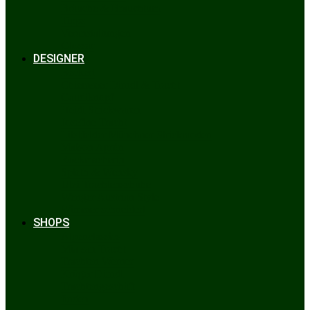
Bräuche & Brauchtum
Tipps
Veranstaltungen
Glossar
DESIGNER
Beckert
Chiemseer Dirndl & Tracht
Gaudiknopf
Heidi Strickwaren
Josefine Tracht
Litzlfelder Münchner Strickmoden
Maison Aprón
Rockmacherin
Spieth & Wensky
Utzi Trachtenschuhe
Wenger Austrian Style
Wimmer schneidert
SHOPS
Alpenclassics
Mia san Tracht
Trachten Werner
Krüger Dirndl
Trachtengeschäft
finden