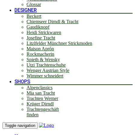
Glossar
DESIGNER
Beckert
Chiemseer Dirndl & Tracht
Gaudiknopf
Heidi Strickwaren
Josefine Tracht
Litzlfelder Münchner Strickmoden
Maison Aprón
Rockmacherin
Spieth & Wensky
Utzi Trachtenschuhe
Wenger Austrian Style
Wimmer schneidert
SHOPS
Alpenclassics
Mia san Tracht
Trachten Werner
Krüger Dirndl
Trachtengeschäft
finden
Toggle navigation