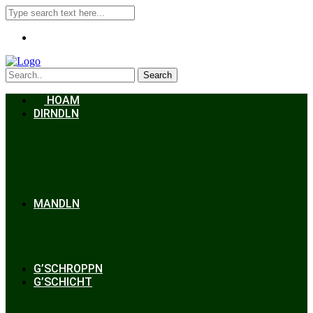
Search
HOAM
DIRNDLN
Dirndlkleid
Braut
Schmuck
Accessoires
Styling
Frisuren
MANDLN
Lederhosen
Janker
Anzug
Zubehör
G’SCHROPPN
G’SCHICHT
Hochzeit
Trachtenkunde