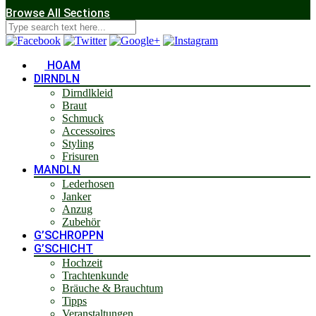
Browse All Sections
HOAM
DIRNDLN
Dirndlkleid
Braut
Schmuck
Accessoires
Styling
Frisuren
MANDLN
Lederhosen
Janker
Anzug
Zubehör
G’SCHROPPN
G’SCHICHT
Hochzeit
Trachtenkunde
Bräuche & Brauchtum
Tipps
Veranstaltungen