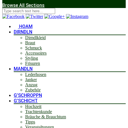
Browse All Sections
HOAM
DIRNDLN
Dirndlkleid
Braut
Schmuck
Accessoires
Styling
Frisuren
MANDLN
Lederhosen
Janker
Anzug
Zubehör
G’SCHROPPN
G’SCHICHT
Hochzeit
Trachtenkunde
Bräuche & Brauchtum
Tipps
Veranstaltungen