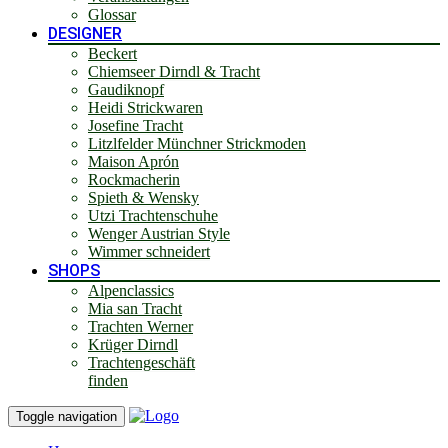
Glossar
DESIGNER
Beckert
Chiemseer Dirndl & Tracht
Gaudiknopf
Heidi Strickwaren
Josefine Tracht
Litzlfelder Münchner Strickmoden
Maison Aprón
Rockmacherin
Spieth & Wensky
Utzi Trachtenschuhe
Wenger Austrian Style
Wimmer schneidert
SHOPS
Alpenclassics
Mia san Tracht
Trachten Werner
Krüger Dirndl
Trachtengeschäft
finden
Toggle navigation