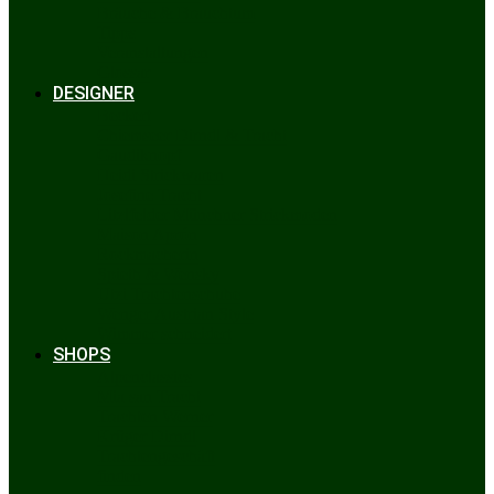
Bräuche & Brauchtum
Tipps
Veranstaltungen
Glossar
DESIGNER
Beckert
Chiemseer Dirndl & Tracht
Gaudiknopf
Heidi Strickwaren
Josefine Tracht
Litzlfelder Münchner Strickmoden
Maison Aprón
Rockmacherin
Spieth & Wensky
Utzi Trachtenschuhe
Wenger Austrian Style
Wimmer schneidert
SHOPS
Alpenclassics
Mia san Tracht
Trachten Werner
Krüger Dirndl
Trachtengeschäft
finden