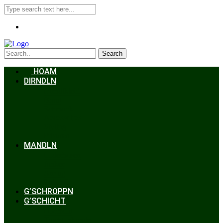
Search
HOAM
DIRNDLN
Dirndlkleid
Braut
Schmuck
Accessoires
Styling
Frisuren
MANDLN
Lederhosen
Janker
Anzug
Zubehör
G’SCHROPPN
G’SCHICHT
Hochzeit
Trachtenkunde