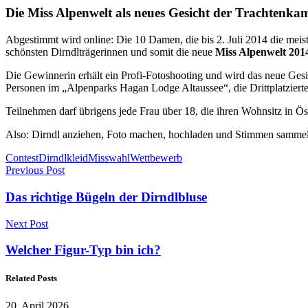
Die Miss Alpenwelt als neues Gesicht der Trachtenk
Abgestimmt wird online: Die 10 Damen, die bis 2. Juli 2014 die meis
schönsten Dirndlträgerinnen und somit die neue
Miss Alpenwelt 201
Die Gewinnerin erhält ein Profi-Fotoshooting und wird das neue Ge
Personen im „Alpenparks Hagan Lodge Altaussee“, die Drittplatziert
Teilnehmen darf übrigens jede Frau über 18, die ihren Wohnsitz in Öst
Also: Dirndl anziehen, Foto machen, hochladen und Stimmen sammeln
Contest
Dirndlkleid
Misswahl
Wettbewerb
Previous Post
Das richtige Bügeln der Dirndlbluse
Next Post
Welcher Figur-Typ bin ich?
Related Posts
20. April 2026