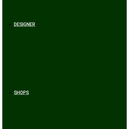
Bräuche & Brauchtum
Tipps
Veranstaltungen
Glossar
DESIGNER
Beckert
Chiemseer Dirndl & Tracht
Gaudiknopf
Heidi Strickwaren
Josefine Tracht
Litzlfelder Münchner Strickmoden
Maison Aprón
Rockmacherin
Spieth & Wensky
Utzi Trachtenschuhe
Wenger Austrian Style
Wimmer schneidert
SHOPS
Alpenclassics
Mia san Tracht
Trachten Werner
Krüger Dirndl
Trachtengeschäft
finden