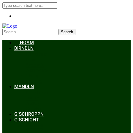
Search
HOAM
DIRNDLN
Dirndlkleid
Braut
Schmuck
Accessoires
Styling
Frisuren
MANDLN
Lederhosen
Janker
Anzug
Zubehör
G’SCHROPPN
G’SCHICHT
Hochzeit
Trachtenkunde