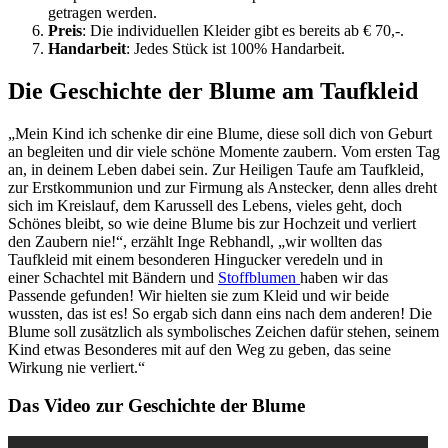
getragen werden.
Preis
: Die individuellen Kleider gibt es bereits ab € 70,-.
Handarbeit
: Jedes Stück ist 100% Handarbeit.
Die Geschichte der Blume am Taufkleid
„Mein Kind ich schenke dir eine Blume, diese soll dich von Geburt
an begleiten und dir viele schöne Momente zaubern. Vom ersten Tag
an, in deinem Leben dabei sein. Zur Heiligen Taufe am Taufkleid,
zur Erstkommunion und zur Firmung als Anstecker, denn alles dreht
sich im Kreislauf, dem Karussell des Lebens, vieles geht, doch
Schönes bleibt, so wie deine Blume bis zur Hochzeit und verliert
den Zaubern nie!“, erzählt Inge Rebhandl, „wir wollten das
Taufkleid mit einem besonderen Hingucker veredeln und in
einer Schachtel mit Bändern und
Stoffblumen
haben wir das
Passende gefunden! Wir hielten sie zum Kleid und wir beide
wussten, das ist es! So ergab sich dann eins nach dem anderen! Die
Blume soll zusätzlich als symbolisches Zeichen dafür stehen, seinem
Kind etwas Besonderes mit auf den Weg zu geben, das seine
Wirkung nie verliert.“
Das Video zur Geschichte der Blume