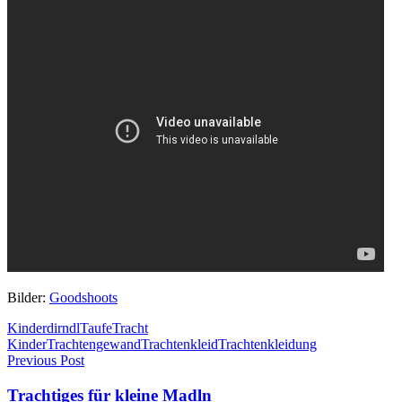
Bilder:
Goodshoots
Kinderdirndl
Taufe
Tracht
Kinder
Trachtengewand
Trachtenkleid
Trachtenkleidung
Previous Post
Trachtiges für kleine Madln