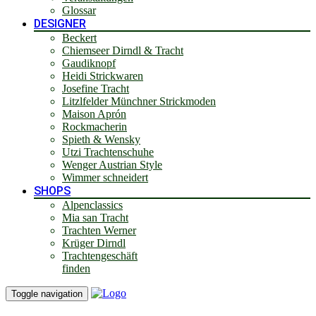
Glossar
DESIGNER
Beckert
Chiemseer Dirndl & Tracht
Gaudiknopf
Heidi Strickwaren
Josefine Tracht
Litzlfelder Münchner Strickmoden
Maison Aprón
Rockmacherin
Spieth & Wensky
Utzi Trachtenschuhe
Wenger Austrian Style
Wimmer schneidert
SHOPS
Alpenclassics
Mia san Tracht
Trachten Werner
Krüger Dirndl
Trachtengeschäft
finden
Toggle navigation