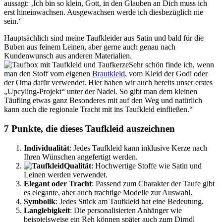
aussagt: ‚Ich bin so klein, Gott, in den Glauben an Dich muss ich
erst hineinwachsen. Ausgewachsen werde ich diesbezüglich nie
sein.‘
Hauptsächlich sind meine Taufkleider aus Satin und bald für die
Buben aus feinem Leinen, aber gerne auch genau nach
Kundenwunsch aus anderen Materialien.
Sehr schön finde ich, wenn
man den Stoff vom eigenen
Brautkleid
, vom Kleid der Godi oder
der Oma dafür verwendet. Hier haben wir auch bereits unser erstes
„Upcyling-Projekt“ unter der Nadel. So gibt man dem kleinen
Täufling etwas ganz Besonderes mit auf den Weg und natürlich
kann auch die regionale Tracht mit ins Taufkleid einfließen.“
7 Punkte, die dieses Taufkleid auszeichnen
Individualität
: Jedes Taufkleid kann inklusive Kerze nach
Ihren Wünschen angefertigt werden.
Qualität
: Hochwertige Stoffe wie Satin und
Leinen werden verwendet.
Elegant oder Tracht
: Passend zum Charakter der Taufe gibt
es elegante, aber auch trachtige Modelle zur Auswahl.
Symbolik
: Jedes Stück am Taufkleid hat eine Bedeutung.
Langlebigkeit
: Die personalisierten Anhänger wie
beispielsweise ein Reh können später auch zum Dirndl