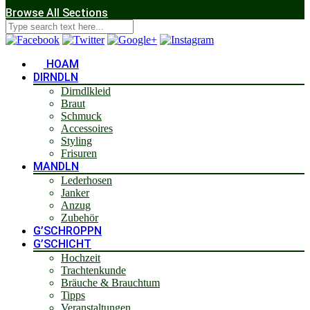
Browse All Sections
HOAM
DIRNDLN
Dirndlkleid
Braut
Schmuck
Accessoires
Styling
Frisuren
MANDLN
Lederhosen
Janker
Anzug
Zubehör
G’SCHROPPN
G’SCHICHT
Hochzeit
Trachtenkunde
Bräuche & Brauchtum
Tipps
Veranstaltungen