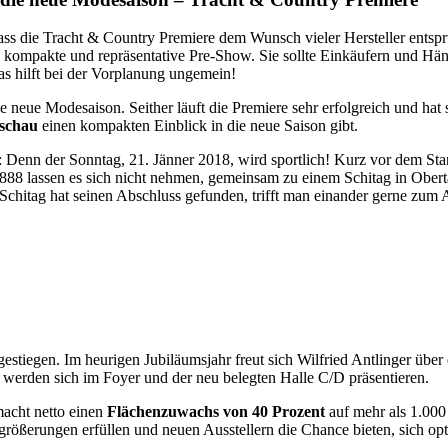
dass die Tracht & Country Premiere dem Wunsch vieler Hersteller entsp
 kompakte und repräsentative Pre-Show. Sie sollte Einkäufern und Hän
 hilft bei der Vorplanung ungemein!
e neue Modesaison. Seither läuft die Premiere sehr erfolgreich und hat s
schau
einen kompakten Einblick in die neue Saison gibt.
: Denn der Sonntag, 21. Jänner 2018, wird sportlich! Kurz vor dem Star
1888 lassen es sich nicht nehmen, gemeinsam zu einem Schitag in Oberta
Schitag hat seinen Abschluss gefunden, trifft man einander gerne zum 
ig gestiegen. Im heurigen Jubiläumsjahr freut sich Wilfried Antlinger ü
on werden sich im Foyer und der neu belegten Halle C/D präsentieren.
 macht netto einen
Flächenzuwachs von 40 Prozent
auf mehr als 1.000
ößerungen erfüllen und neuen Ausstellern die Chance bieten, sich opti