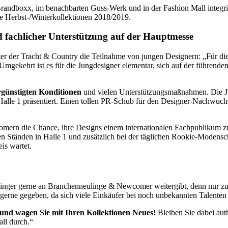
andboxx, im benachbarten Guss-Werk und in der Fashion Mall integrie
ie Herbst-/Winterkollektionen 2018/2019.
d fachlicher Unterstützung auf der Hauptmesse
iter der Tracht & Country die Teilnahme von jungen Designern: „Für di
Umgekehrt ist es für die Jungdesigner elementar, sich auf der führen
rgünstigten Konditionen
und vielen Unterstützungsmaßnahmen. Die J
Halle 1 präsentiert. Einen tollen PR-Schub für den Designer-Nachwuchs 
ern die Chance, ihre Designs einem internationalen Fachpublikum zu p
ren Ständen in Halle 1 und zusätzlich bei der täglichen Rookie-Modens
is wartet.
Antlinger gerne an Branchenneulinge & Newcomer weitergibt, denn nur 
 gerne gegeben, da sich viele Einkäufer bei noch unbekannten Talenten
d wagen Sie mit Ihren Kollektionen Neues!
Bleiben Sie dabei aut
all durch.“