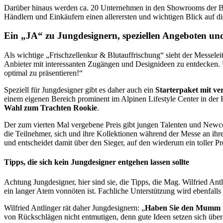
Darüber hinaus werden ca. 20 Unternehmen in den Showrooms der Br
Händlern und Einkäufern einen allerersten und wichtigen Blick auf d
Ein „JA“ zu Jungdesignern, speziellen Angeboten un
Als wichtige „Frischzellenkur & Blutauffrischung“ sieht der Messele
Anbieter mit interessanten Zugängen und Designideen zu entdecken. 
optimal zu präsentieren!“
Speziell für Jungdesigner gibt es daher auch ein
Starterpaket mit ve
einem eigenen Bereich prominent im Alpinen Lifestyle Center in der 
Wahl zum Trachten Rookie
.
Der zum vierten Mal vergebene Preis gibt jungen Talenten und Newcom
die Teilnehmer, sich und ihre Kollektionen während der Messe an ih
und entscheidet damit über den Sieger, auf den wiederum ein toller Pre
Tipps, die sich kein Jungdesigner entgehen lassen sollte
Achtung Jungdesigner, hier sind sie, die Tipps, die Mag. Wilfried 
ein langer Atem vonnöten ist. Fachliche Unterstützung wird ebenfalls
Wilfried Antlinger rät daher Jungdesignern: „
Haben Sie den Mumm un
von Rückschlägen nicht entmutigen, denn gute Ideen setzen sich über