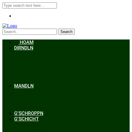
Search
HOAM
DIRNDLN
Dirndlkleid
Braut
Schmuck
Accessoires
Styling
Frisuren
MANDLN
Lederhosen
Janker
Anzug
Zubehör
G’SCHROPPN
G’SCHICHT
Hochzeit
Trachtenkunde