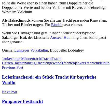
sollte die Weste ebenso einen haben, zum Doppelreiher die
Doppelreiher-Weste und bei der Variante mit Revers eine einreihige
Weste im V-Schnitt.
Als
Halsschmuck
können Sie alle zur Tracht passenden Krawatten,
Tücher und Bänder tragen. Ein
Bindel
passt ebenso.
Wenn Sie Hutträger sind gefällt Ihnen vielleicht der typische
Salzburger
Hut
, der klassische
Ausseer Hut
mit grünem Band passt
aber genauso.
Quelle:
Lungauer Volkskultur
, Bildquelle: Lodenfrey
Janker
Joppe
Männertracht
Tracht
Tracht
Herren
Trachtenanzug
Trachtengewand
Trachtenjanker
Trachtenkleidun
Previous Post
Loferlmacherei: ein Stück Tracht für bayrische
Wadln
Next Post
Pongauer Festtracht