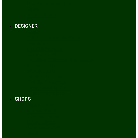
Bräuche & Brauchtum
Tipps
Veranstaltungen
Glossar
DESIGNER
Beckert
Chiemseer Dirndl & Tracht
Gaudiknopf
Heidi Strickwaren
Josefine Tracht
Litzlfelder Münchner Strickmoden
Maison Aprón
Rockmacherin
Spieth & Wensky
Utzi Trachtenschuhe
Wenger Austrian Style
Wimmer schneidert
SHOPS
Alpenclassics
Mia san Tracht
Trachten Werner
Krüger Dirndl
Trachtengeschäft
finden