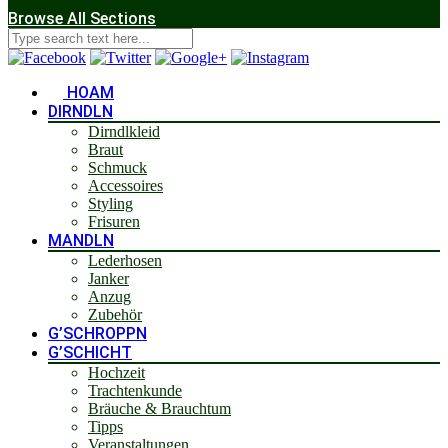
Browse All Sections
HOAM
DIRNDLN
Dirndlkleid
Braut
Schmuck
Accessoires
Styling
Frisuren
MANDLN
Lederhosen
Janker
Anzug
Zubehör
G’SCHROPPN
G’SCHICHT
Hochzeit
Trachtenkunde
Bräuche & Brauchtum
Tipps
Veranstaltungen