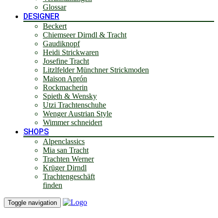
Glossar
DESIGNER
Beckert
Chiemseer Dirndl & Tracht
Gaudiknopf
Heidi Strickwaren
Josefine Tracht
Litzlfelder Münchner Strickmoden
Maison Aprón
Rockmacherin
Spieth & Wensky
Utzi Trachtenschuhe
Wenger Austrian Style
Wimmer schneidert
SHOPS
Alpenclassics
Mia san Tracht
Trachten Werner
Krüger Dirndl
Trachtengeschäft
finden
Toggle navigation