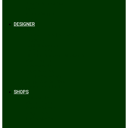
Bräuche & Brauchtum
Tipps
Veranstaltungen
Glossar
DESIGNER
Beckert
Chiemseer Dirndl & Tracht
Gaudiknopf
Heidi Strickwaren
Josefine Tracht
Litzlfelder Münchner Strickmoden
Maison Aprón
Rockmacherin
Spieth & Wensky
Utzi Trachtenschuhe
Wenger Austrian Style
Wimmer schneidert
SHOPS
Alpenclassics
Mia san Tracht
Trachten Werner
Krüger Dirndl
Trachtengeschäft
finden