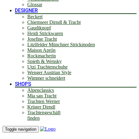
Glossar
DESIGNER
Beckert
Chiemseer Dirndl & Tracht
Gaudiknopf
Heidi Strickwaren
Josefine Tracht
Litzlfelder Münchner Strickmoden
Maison Aprón
Rockmacherin
Spieth & Wensky
Utzi Trachtenschuhe
Wenger Austrian Style
Wimmer schneidert
SHOPS
Alpenclassics
Mia san Tracht
Trachten Werner
Krüger Dirndl
Trachtengeschäft
finden
Toggle navigation