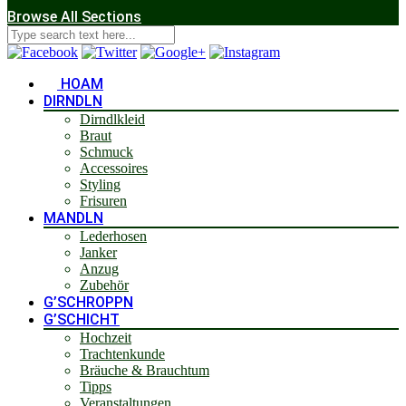
Browse All Sections
HOAM
DIRNDLN
Dirndlkleid
Braut
Schmuck
Accessoires
Styling
Frisuren
MANDLN
Lederhosen
Janker
Anzug
Zubehör
G’SCHROPPN
G’SCHICHT
Hochzeit
Trachtenkunde
Bräuche & Brauchtum
Tipps
Veranstaltungen