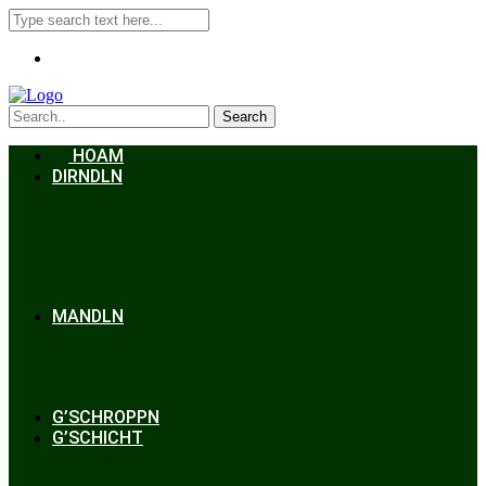
Search
HOAM
DIRNDLN
Dirndlkleid
Braut
Schmuck
Accessoires
Styling
Frisuren
MANDLN
Lederhosen
Janker
Anzug
Zubehör
G’SCHROPPN
G’SCHICHT
Hochzeit
Trachtenkunde