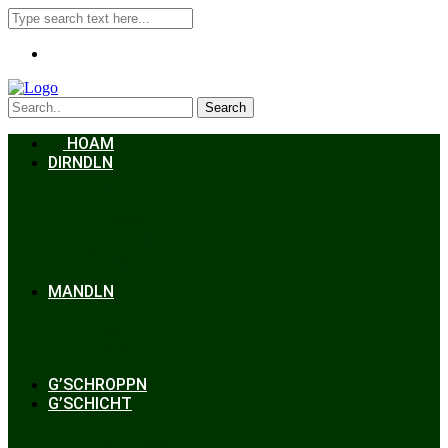
Search
HOAM
DIRNDLN
Dirndlkleid
Braut
Schmuck
Accessoires
Styling
Frisuren
MANDLN
Lederhosen
Janker
Anzug
Zubehör
G’SCHROPPN
G’SCHICHT
Hochzeit
Trachtenkunde