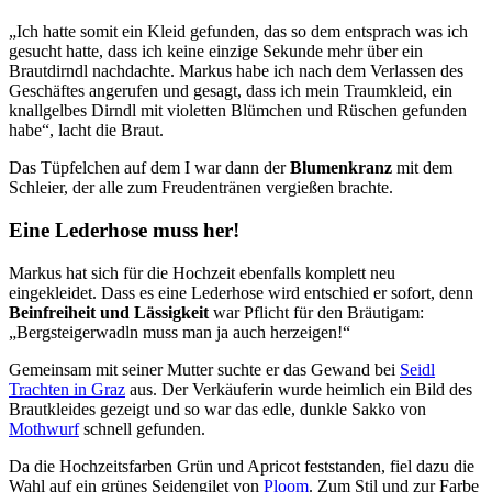
„Ich hatte somit ein Kleid gefunden, das so dem entsprach was ich
gesucht hatte, dass ich keine einzige Sekunde mehr über ein
Brautdirndl nachdachte. Markus habe ich nach dem Verlassen des
Geschäftes angerufen und gesagt, dass ich mein Traumkleid, ein
knallgelbes Dirndl mit violetten Blümchen und Rüschen gefunden
habe“, lacht die Braut.
Das Tüpfelchen auf dem I war dann der
Blumenkranz
mit dem
Schleier, der alle zum Freudentränen vergießen brachte.
Eine Lederhose muss her!
Markus hat sich für die Hochzeit ebenfalls komplett neu
eingekleidet. Dass es eine Lederhose wird entschied er sofort, denn
Beinfreiheit und Lässigkeit
war Pflicht für den Bräutigam:
„Bergsteigerwadln muss man ja auch herzeigen!“
Gemeinsam mit seiner Mutter suchte er das Gewand bei
Seidl
Trachten in Graz
aus. Der Verkäuferin wurde heimlich ein Bild des
Brautkleides gezeigt und so war das edle, dunkle Sakko von
Mothwurf
schnell gefunden.
Da die Hochzeitsfarben Grün und Apricot feststanden, fiel dazu die
Wahl auf ein grünes Seidengilet von
Ploom
. Zum Stil und zur Farbe