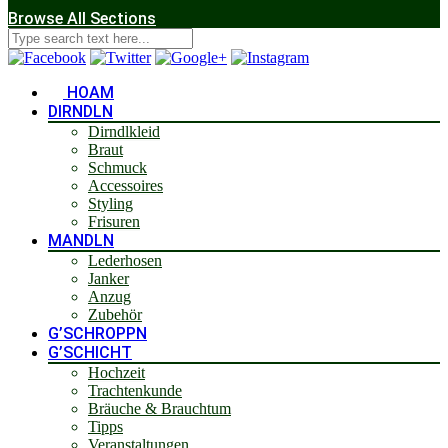
Browse All Sections
HOAM
DIRNDLN
Dirndlkleid
Braut
Schmuck
Accessoires
Styling
Frisuren
MANDLN
Lederhosen
Janker
Anzug
Zubehör
G’SCHROPPN
G’SCHICHT
Hochzeit
Trachtenkunde
Bräuche & Brauchtum
Tipps
Veranstaltungen