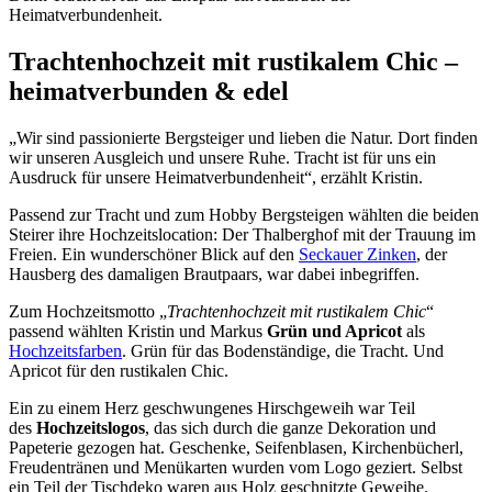
Heimatverbundenheit.
Trachtenhochzeit mit rustikalem Chic –
heimatverbunden & edel
„Wir sind passionierte Bergsteiger und lieben die Natur. Dort finden
wir unseren Ausgleich und unsere Ruhe. Tracht ist für uns ein
Ausdruck für unsere Heimatverbundenheit“, erzählt Kristin.
Passend zur Tracht und zum Hobby Bergsteigen wählten die beiden
Steirer ihre Hochzeitslocation: Der Thalberghof mit der Trauung im
Freien. Ein wunderschöner Blick auf den
Seckauer Zinken
, der
Hausberg des damaligen Brautpaars, war dabei inbegriffen.
Zum Hochzeitsmotto „
Trachtenhochzeit mit rustikalem Chic
“
passend wählten Kristin und Markus
Grün und Apricot
als
Hochzeitsfarben
. Grün für das Bodenständige, die Tracht. Und
Apricot für den rustikalen Chic.
Ein zu einem Herz geschwungenes Hirschgeweih war Teil
des
Hochzeitslogos
, das sich durch die ganze Dekoration und
Papeterie gezogen hat. Geschenke, Seifenblasen, Kirchenbücherl,
Freudentränen und Menükarten wurden vom Logo geziert. Selbst
ein Teil der Tischdeko waren aus Holz geschnitzte Geweihe.