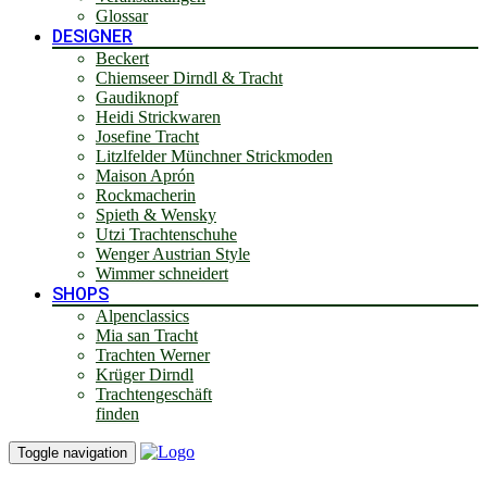
Glossar
DESIGNER
Beckert
Chiemseer Dirndl & Tracht
Gaudiknopf
Heidi Strickwaren
Josefine Tracht
Litzlfelder Münchner Strickmoden
Maison Aprón
Rockmacherin
Spieth & Wensky
Utzi Trachtenschuhe
Wenger Austrian Style
Wimmer schneidert
SHOPS
Alpenclassics
Mia san Tracht
Trachten Werner
Krüger Dirndl
Trachtengeschäft
finden
Toggle navigation