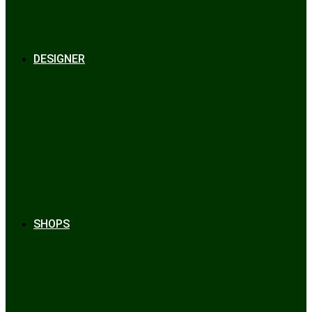
Bräuche & Brauchtum
Tipps
Veranstaltungen
Glossar
DESIGNER
Beckert
Chiemseer Dirndl & Tracht
Gaudiknopf
Heidi Strickwaren
Josefine Tracht
Litzlfelder Münchner Strickmoden
Maison Aprón
Rockmacherin
Spieth & Wensky
Utzi Trachtenschuhe
Wenger Austrian Style
Wimmer schneidert
SHOPS
Alpenclassics
Mia san Tracht
Trachten Werner
Krüger Dirndl
Trachtengeschäft
finden