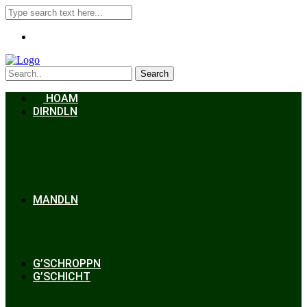
Search
HOAM
DIRNDLN
Dirndlkleid
Braut
Schmuck
Accessoires
Styling
Frisuren
MANDLN
Lederhosen
Janker
Anzug
Zubehör
G’SCHROPPN
G’SCHICHT
Hochzeit
Trachtenkunde