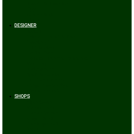
Bräuche & Brauchtum
Tipps
Veranstaltungen
Glossar
DESIGNER
Beckert
Chiemseer Dirndl & Tracht
Gaudiknopf
Heidi Strickwaren
Josefine Tracht
Litzlfelder Münchner Strickmoden
Maison Aprón
Rockmacherin
Spieth & Wensky
Utzi Trachtenschuhe
Wenger Austrian Style
Wimmer schneidert
SHOPS
Alpenclassics
Mia san Tracht
Trachten Werner
Krüger Dirndl
Trachtengeschäft
finden