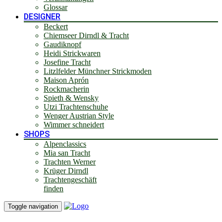
Glossar
DESIGNER
Beckert
Chiemseer Dirndl & Tracht
Gaudiknopf
Heidi Strickwaren
Josefine Tracht
Litzlfelder Münchner Strickmoden
Maison Aprón
Rockmacherin
Spieth & Wensky
Utzi Trachtenschuhe
Wenger Austrian Style
Wimmer schneidert
SHOPS
Alpenclassics
Mia san Tracht
Trachten Werner
Krüger Dirndl
Trachtengeschäft
finden
Toggle navigation