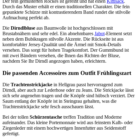
Der fein gemusterten Rockes ist gereiht und hat einen
Kittlsack
.
Durch das Muster erhält er einen traditionellen Charakter. Die fein
gepunktete Schürze mit kontrastierendem Band rundet die stilvolle
Aufmachung perfekt ab.
Die
Dirndlbluse
aus Baumwolle ist hochgeschlossen mit
Brustabnähern und sehr edel. Ein abnehmbares
Jabot
-Element setzt
neben dem Bubikragen stilvolle Akzente. Die Rückseite ist aus
komfortabler Jersey-Qualität und die Ärmel mit Smok-Details
versehen. Das sorgt für hohen Tragekomfort. Der Gummibund ist
mit zwei Bändern versehen, die Ihnen das Richten der Bluse,
nachdem Sie Ihr Dirndl angezogen haben, erleichtern.
Die passenden Accessoires zum Outfit Frühlingszart
Die
Trachtenstrickjacke
in Hellgrau passt hervorragend zum
Dirndl, aber auch zur Lederhose oder zu Jeans. Die Strickjacke lässt
sich sehr angenehm tragen und die Knöpfe sind hübsch verziert. Der
Saum entlang der Knöpfe ist in Steingrau gehalten, was die
Trachtenstrickjacke sehr fesch ausschauen lässt.
Bei der tollen
Schürzentasche
treffen Tradition und Moderne
aufeinander. Das kleine Portemonnaie wird aus feinstem Kalb- oder
Ziegenleder mit einem hochwertigen Innenfutter aus Seidenstoff
gefertigt.