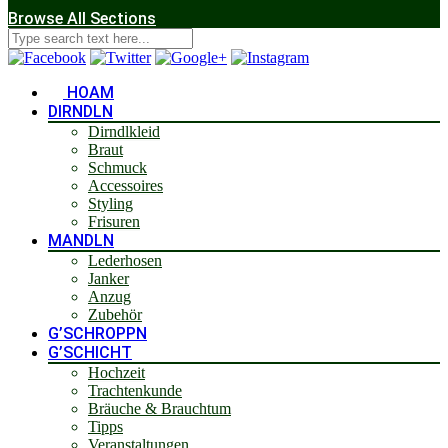
Browse All Sections
HOAM
DIRNDLN
Dirndlkleid
Braut
Schmuck
Accessoires
Styling
Frisuren
MANDLN
Lederhosen
Janker
Anzug
Zubehör
G’SCHROPPN
G’SCHICHT
Hochzeit
Trachtenkunde
Bräuche & Brauchtum
Tipps
Veranstaltungen