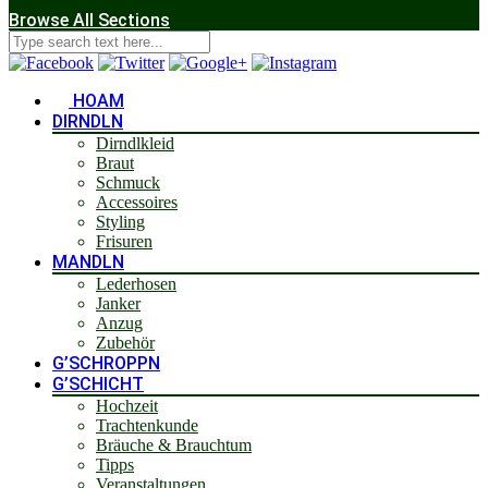
Browse All Sections
HOAM
DIRNDLN
Dirndlkleid
Braut
Schmuck
Accessoires
Styling
Frisuren
MANDLN
Lederhosen
Janker
Anzug
Zubehör
G’SCHROPPN
G’SCHICHT
Hochzeit
Trachtenkunde
Bräuche & Brauchtum
Tipps
Veranstaltungen