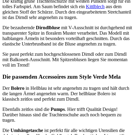
Die kräftig grüne Trachtenschürze mit weißen Punkten sorgt für ein
tolles Farbspiel. Am Saum befindet sich ein
Kittlblech
aus dem
gleichen Stoff der Schürze. Durch den eingearbeitetem Stretchanteil
ist das Dirndl sehr angenehm zu tragen.
Die bezaubernde
Dirndlbluse
mit V-Ausschnitt ist durchgehend mit
transparenter Spitze in floralem Muster verarbeitet. Das Modell mit
halblangen Ärmeln ist besonders vorteilhaft geschnitten. Durch das
elastische Unterbrustband ist die Bluse angenehm zu tragen.
Sie passt perfekt zum hochgeschlossenen Dirndl oder zum Dirndl
mit Balkonett-Ausschnitt. Mit Spitzenblusen liegen Sie momentan
voll im Trend!
Die passenden Accessoires zum Style Verde Mela
Der
Bolero
in Hellblau ist sehr angenehm zu tragen und hält durch
die langen Ärmel angenehm warm. Der hellblaue Bolero ist
klassisch zeitlos und perfekt zum Dirndl.
Ebenfalls zeitlos sind die
Pumps
. Hier trifft Qualität Design!
Darüber hinaus sind die Trachtenschuhe auch noch bequem zu
tragen.
Die
Umhängetasche
ist perfekt für alle wichtigen Utensilien die