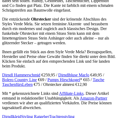
dabei sein sollen. Handy, Geldbeutel, Taschentücher, Lippenstift
und Co finden gut Platz. Die Kante ist farblich mit einem schmalen
Schrägstreifen aus Baumwolle eingefasst.
Die entzückende
Ohrstecker
sind der krönende Abschluss des
Styles Verde Mela. Sie setzen feminine Akzente und bezaubern
durch ein modernes und zugleich auch klassisches Design. Der
funkelnde Ohrstecker mit einem Strass Stein kann mit dem
limettengrünen Strass Stein Anhänger oder auch alleine – nur als
glitzernder Stecker – getragen werden.
Ihnen gefällt ein Stück aus dem Style Verde Mela? Bezugsquellen,
Hersteller und Preise ohne Gewähr finden Sie direkt unter dem Bild.
Klicken Sie einfach auf den entsprechenden Link und Sie landen
beim Produkt.
Dirndl Hammerschmid
€259,95 /
Dirndlbluse MarJo
€49,95 /
Bolero Country Line
€69 /
Pumps Hirschkogel
* €65 /
Tasche
TaschenfürsLeben
€75 / Ohrstecker almresi €12,90
Mit * gekennzeichnete Links sind
Affiliate-Links
. Dieser Artikel
entstand in redaktioneller Unabhängigkeit. Als
Amazon-Partner
verdienen wir aber an qualifizierten Verkäufen. Die Preise können
tagesaktuell abweichen.
Dirndlkleid
Styling Ratgeber
Trachtenstyling