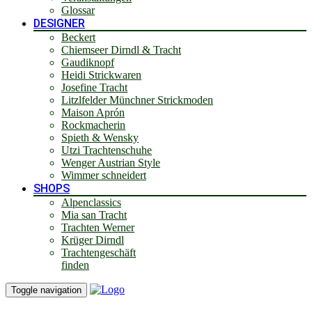
Glossar
DESIGNER
Beckert
Chiemseer Dirndl & Tracht
Gaudiknopf
Heidi Strickwaren
Josefine Tracht
Litzlfelder Münchner Strickmoden
Maison Aprón
Rockmacherin
Spieth & Wensky
Utzi Trachtenschuhe
Wenger Austrian Style
Wimmer schneidert
SHOPS
Alpenclassics
Mia san Tracht
Trachten Werner
Krüger Dirndl
Trachtengeschäft
finden
Toggle navigation