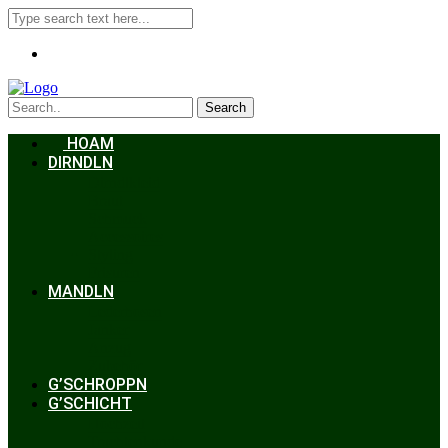
Search
HOAM
DIRNDLN
Dirndlkleid
Braut
Schmuck
Accessoires
Styling
Frisuren
MANDLN
Lederhosen
Janker
Anzug
Zubehör
G’SCHROPPN
G’SCHICHT
Hochzeit
Trachtenkunde