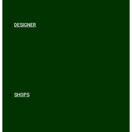
Bräuche & Brauchtum
Tipps
Veranstaltungen
Glossar
DESIGNER
Beckert
Chiemseer Dirndl & Tracht
Gaudiknopf
Heidi Strickwaren
Josefine Tracht
Litzlfelder Münchner Strickmoden
Maison Aprón
Rockmacherin
Spieth & Wensky
Utzi Trachtenschuhe
Wenger Austrian Style
Wimmer schneidert
SHOPS
Alpenclassics
Mia san Tracht
Trachten Werner
Krüger Dirndl
Trachtengeschäft
finden