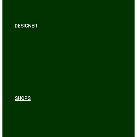
Bräuche & Brauchtum
Tipps
Veranstaltungen
Glossar
DESIGNER
Beckert
Chiemseer Dirndl & Tracht
Gaudiknopf
Heidi Strickwaren
Josefine Tracht
Litzlfelder Münchner Strickmoden
Maison Aprón
Rockmacherin
Spieth & Wensky
Utzi Trachtenschuhe
Wenger Austrian Style
Wimmer schneidert
SHOPS
Alpenclassics
Mia san Tracht
Trachten Werner
Krüger Dirndl
Trachtengeschäft
finden