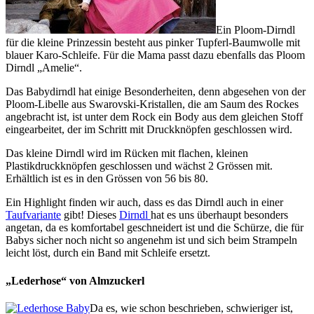
Ein Ploom-Dirndl
für die kleine Prinzessin besteht aus pinker Tupferl-Baumwolle mit
blauer Karo-Schleife. Für die Mama passt dazu ebenfalls das Ploom
Dirndl „Amelie“.
Das Babydirndl hat einige Besonderheiten, denn abgesehen von der
Ploom-Libelle aus Swarovski-Kristallen, die am Saum des Rockes
angebracht ist, ist unter dem Rock ein Body aus dem gleichen Stoff
eingearbeitet, der im Schritt mit Druckknöpfen geschlossen wird.
Das kleine Dirndl wird im Rücken mit flachen, kleinen
Plastikdruckknöpfen geschlossen und wächst 2 Grössen mit.
Erhältlich ist es in den Grössen von 56 bis 80.
Ein Highlight finden wir auch, dass es das Dirndl auch in einer
Taufvariante
gibt! Dieses
Dirndl
hat es uns überhaupt besonders
angetan, da es komfortabel geschneidert ist und die Schürze, die für
Babys sicher noch nicht so angenehm ist und sich beim Strampeln
leicht löst, durch ein Band mit Schleife ersetzt.
„Lederhose“ von Almzuckerl
Da es, wie schon beschrieben, schwieriger ist,