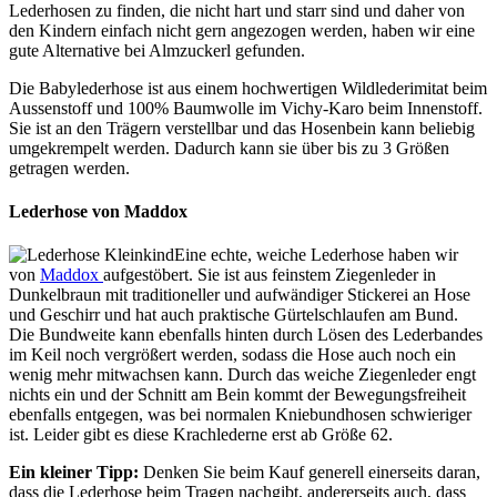
Lederhosen zu finden, die nicht hart und starr sind und daher von
den Kindern einfach nicht gern angezogen werden, haben wir eine
gute Alternative bei Almzuckerl gefunden.
Die Babylederhose ist aus einem hochwertigen Wildlederimitat beim
Aussenstoff und 100% Baumwolle im Vichy-Karo beim Innenstoff.
Sie ist an den Trägern verstellbar und das Hosenbein kann beliebig
umgekrempelt werden. Dadurch kann sie über bis zu 3 Größen
getragen werden.
Lederhose von Maddox
Eine echte, weiche Lederhose haben wir
von
Maddox
aufgestöbert. Sie ist aus feinstem Ziegenleder in
Dunkelbraun mit traditioneller und aufwändiger Stickerei an Hose
und Geschirr und hat auch praktische Gürtelschlaufen am Bund.
Die Bundweite kann ebenfalls hinten durch Lösen des Lederbandes
im Keil noch vergrößert werden, sodass die Hose auch noch ein
wenig mehr mitwachsen kann. Durch das weiche Ziegenleder engt
nichts ein und der Schnitt am Bein kommt der Bewegungsfreiheit
ebenfalls entgegen, was bei normalen Kniebundhosen schwieriger
ist. Leider gibt es diese Krachlederne erst ab Größe 62.
Ein kleiner Tipp:
Denken Sie beim Kauf generell einerseits daran,
dass die Lederhose beim Tragen nachgibt, andererseits auch, dass