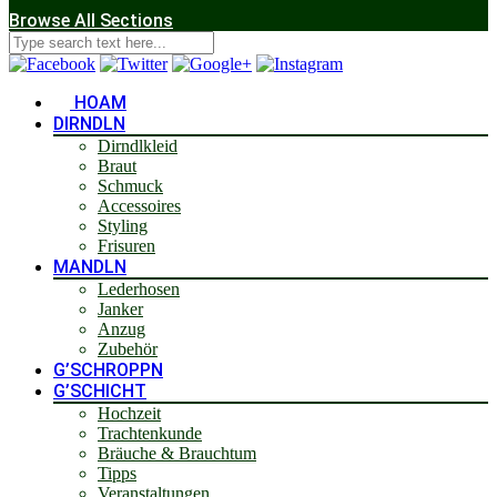
Browse All Sections
HOAM
DIRNDLN
Dirndlkleid
Braut
Schmuck
Accessoires
Styling
Frisuren
MANDLN
Lederhosen
Janker
Anzug
Zubehör
G’SCHROPPN
G’SCHICHT
Hochzeit
Trachtenkunde
Bräuche & Brauchtum
Tipps
Veranstaltungen