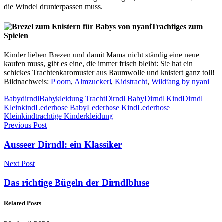
die Windel drunterpassen muss.
Trachtiges zum
Spielen
Kinder lieben Brezen und damit Mama nicht ständig eine neue
kaufen muss, gibt es eine, die immer frisch bleibt: Sie hat ein
schickes Trachtenkaromuster aus Baumwolle und knistert ganz toll!
Bildnachweis:
Ploom
,
Almzuckerl
,
Kidstracht
,
Wildfang by nyani
Babydirndl
Babykleidung Tracht
Dirndl Baby
Dirndl Kind
Dirndl
Kleinkind
Lederhose Baby
Lederhose Kind
Lederhose
Kleinkind
trachtige Kinderkleidung
Previous Post
Ausseer Dirndl: ein Klassiker
Next Post
Das richtige Bügeln der Dirndlbluse
Related Posts