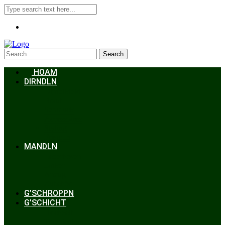
Search
HOAM
DIRNDLN
Dirndlkleid
Braut
Schmuck
Accessoires
Styling
Frisuren
MANDLN
Lederhosen
Janker
Anzug
Zubehör
G’SCHROPPN
G’SCHICHT
Hochzeit
Trachtenkunde