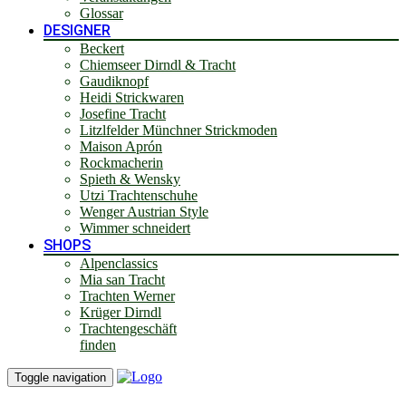
Glossar
DESIGNER
Beckert
Chiemseer Dirndl & Tracht
Gaudiknopf
Heidi Strickwaren
Josefine Tracht
Litzlfelder Münchner Strickmoden
Maison Aprón
Rockmacherin
Spieth & Wensky
Utzi Trachtenschuhe
Wenger Austrian Style
Wimmer schneidert
SHOPS
Alpenclassics
Mia san Tracht
Trachten Werner
Krüger Dirndl
Trachtengeschäft
finden
Toggle navigation