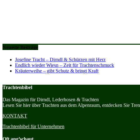
Neueste Beiträge
Josefine Tracht – Dirndl & Schürzen mit Herz
Endlich wieder Wiesn – Zeit für Trachtenschmuck
Kräuterweihe – gibt Schutz & bringt Kraft
Trachtenbibel
Das Magazin für Dirndl, Lederhosen & Trachten
Lesen Sie hier über Trachten aus dem Alpenraum, entdecken Sie Trend
KONTAKT
Trachtenbibel für Unternehmen
Oft ang’schaut