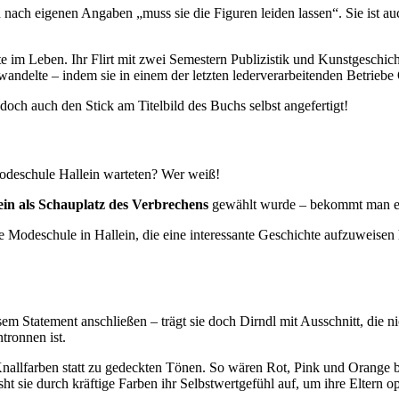
ach eigenen Angaben „muss sie die Figuren leiden lassen“. Sie ist auc
 im Leben. Ihr Flirt mit zwei Semestern Publizistik und Kunstgeschich
delte – indem sie in einem der letzten lederverarbeitenden Betriebe Ö
doch auch den Stick am Titelbild des Buchs selbst angefertigt!
 Modeschule Hallein warteten? Wer weiß!
in als Schauplatz des Verbrechens
gewählt wurde – bekommt man ei
ne Modeschule in Hallein, die eine interessante Geschichte aufzuweisen
em Statement anschließen – trägt sie doch Dirndl mit Ausschnitt, die ni
ronnen ist.
Knallfarben statt zu gedeckten Tönen. So wären Rot, Pink und Orange 
t sie durch kräftige Farben ihr Selbstwertgefühl auf, um ihre Eltern opt