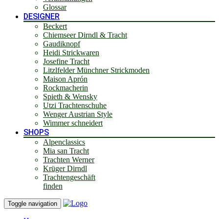
Glossar
DESIGNER
Beckert
Chiemseer Dirndl & Tracht
Gaudiknopf
Heidi Strickwaren
Josefine Tracht
Litzlfelder Münchner Strickmoden
Maison Aprón
Rockmacherin
Spieth & Wensky
Utzi Trachtenschuhe
Wenger Austrian Style
Wimmer schneidert
SHOPS
Alpenclassics
Mia san Tracht
Trachten Werner
Krüger Dirndl
Trachtengeschäft
finden
Toggle navigation