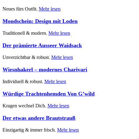
Neues fürs Outfit.
Mehr lesen
Mondschein: Design mit Loden
Traditionell & modern.
Mehr lesen
Der prämierte Ausseer Waidsack
Unverzichtbar & robust.
Mehr lesen
Wiesnhakerl – modernes Charivari
Individuell & robust.
Mehr lesen
Würdige Trachtenhemden Von G’wild
Kragen wechsel Dich.
Mehr lesen
Der etwas andere Brautstrauß
Einzigartig & immer frisch.
Mehr lesen