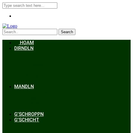
Search
HOAM
DIRNDLN
Dirndlkleid
Braut
Schmuck
Accessoires
Styling
Frisuren
MANDLN
Lederhosen
Janker
Anzug
Zubehör
G’SCHROPPN
G’SCHICHT
Hochzeit
Trachtenkunde