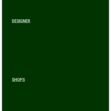
Bräuche & Brauchtum
Tipps
Veranstaltungen
Glossar
DESIGNER
Beckert
Chiemseer Dirndl & Tracht
Gaudiknopf
Heidi Strickwaren
Josefine Tracht
Litzlfelder Münchner Strickmoden
Maison Aprón
Rockmacherin
Spieth & Wensky
Utzi Trachtenschuhe
Wenger Austrian Style
Wimmer schneidert
SHOPS
Alpenclassics
Mia san Tracht
Trachten Werner
Krüger Dirndl
Trachtengeschäft
finden