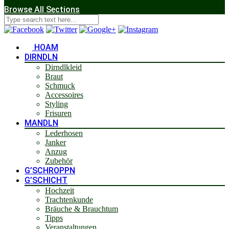
Browse All Sections
HOAM
DIRNDLN
Dirndlkleid
Braut
Schmuck
Accessoires
Styling
Frisuren
MANDLN
Lederhosen
Janker
Anzug
Zubehör
G’SCHROPPN
G’SCHICHT
Hochzeit
Trachtenkunde
Bräuche & Brauchtum
Tipps
Veranstaltungen