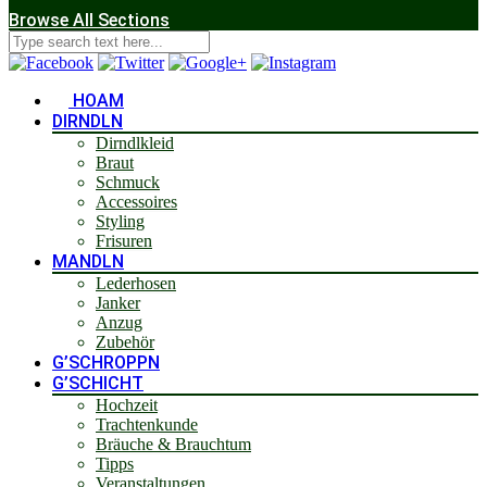
Browse All Sections
HOAM
DIRNDLN
Dirndlkleid
Braut
Schmuck
Accessoires
Styling
Frisuren
MANDLN
Lederhosen
Janker
Anzug
Zubehör
G’SCHROPPN
G’SCHICHT
Hochzeit
Trachtenkunde
Bräuche & Brauchtum
Tipps
Veranstaltungen