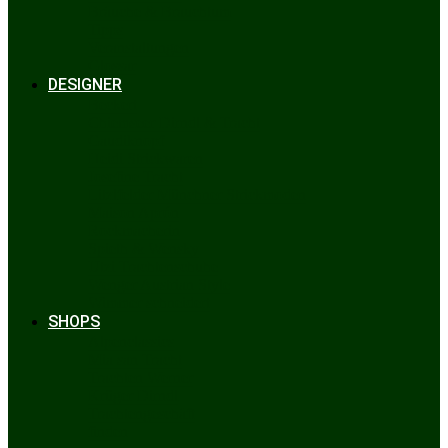
Bräuche & Brauchtum
Tipps
Veranstaltungen
Glossar
DESIGNER
Beckert
Chiemseer Dirndl & Tracht
Gaudiknopf
Heidi Strickwaren
Josefine Tracht
Litzlfelder Münchner Strickmoden
Maison Aprón
Rockmacherin
Spieth & Wensky
Utzi Trachtenschuhe
Wenger Austrian Style
Wimmer schneidert
SHOPS
Alpenclassics
Mia san Tracht
Trachten Werner
Krüger Dirndl
Trachtengeschäft
finden