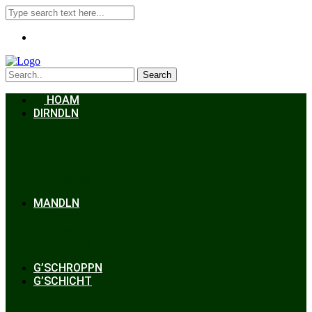
Search
HOAM
DIRNDLN
Dirndlkleid
Braut
Schmuck
Accessoires
Styling
Frisuren
MANDLN
Lederhosen
Janker
Anzug
Zubehör
G’SCHROPPN
G’SCHICHT
Hochzeit
Trachtenkunde