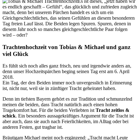
Es ist dieses, „jetzt haben wir
es endlich geschafft – Gefühl“, das glücklich und zufrieden zugleich
macht, denn bei unserem Pärchen handelt es sich um ein
Gleichgeschlechtliches, das seinen Gefühlen an diesem besonderen
Tag freien Lauf lässt. Die Beiden legen Spuren. Spuren, denen in
diesem Jahr noch so manches gleichgeschlechtliche Paar folgen
wird – oder?
Trachtenhochzeit von Tobias & Michael und ganz
viel Glück
Es fühlt sich noch alles ganz frisch, neu und irgendwie anders an,
denn unser Hochzeitspärchen beging seinen Tag erst am 6. April
2018.
Ein Tag, der den Beiden immer noch unvergesslich in Erinnerung
ist, nicht nur, weil sie in zünftiger Tracht geheiratet haben.
Denn im tiefsten Bayern gehört es zur Tradition und schmunzelnd
meinen die beiden, dass Tracht natürlich auch einen hohen
Tragekomfort hat. Für die beiden Verliebten ist
Tracht zeitlos &
schick
. Ein besonders aussagekräftiges Argument für die Tracht ist
aber auch, dass sie auch nach Feierlichkeiten, im Alltag oder bei
anderen Festen, gut tragbar ist.
Bräutigam Michael meint noch ergänzend: „Tracht macht Leute