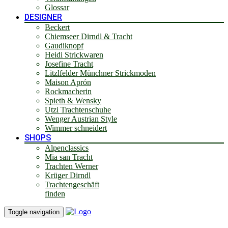
Glossar
DESIGNER
Beckert
Chiemseer Dirndl & Tracht
Gaudiknopf
Heidi Strickwaren
Josefine Tracht
Litzlfelder Münchner Strickmoden
Maison Aprón
Rockmacherin
Spieth & Wensky
Utzi Trachtenschuhe
Wenger Austrian Style
Wimmer schneidert
SHOPS
Alpenclassics
Mia san Tracht
Trachten Werner
Krüger Dirndl
Trachtengeschäft
finden
Toggle navigation