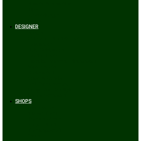
Bräuche & Brauchtum
Tipps
Veranstaltungen
Glossar
DESIGNER
Beckert
Chiemseer Dirndl & Tracht
Gaudiknopf
Heidi Strickwaren
Josefine Tracht
Litzlfelder Münchner Strickmoden
Maison Aprón
Rockmacherin
Spieth & Wensky
Utzi Trachtenschuhe
Wenger Austrian Style
Wimmer schneidert
SHOPS
Alpenclassics
Mia san Tracht
Trachten Werner
Krüger Dirndl
Trachtengeschäft
finden