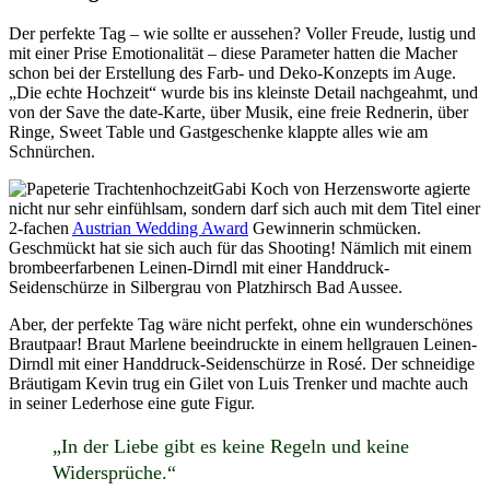
Der perfekte Tag – wie sollte er aussehen? Voller Freude, lustig und
mit einer Prise Emotionalität – diese Parameter hatten die Macher
schon bei der Erstellung des Farb- und Deko-Konzepts im Auge.
„Die echte Hochzeit“ wurde bis ins kleinste Detail nachgeahmt, und
von der Save the date-Karte, über Musik, eine freie Rednerin, über
Ringe, Sweet Table und Gastgeschenke klappte alles wie am
Schnürchen.
Gabi Koch von Herzensworte agierte
nicht nur sehr einfühlsam, sondern darf sich auch mit dem Titel einer
2-fachen
Austrian Wedding Award
Gewinnerin schmücken.
Geschmückt hat sie sich auch für das Shooting! Nämlich mit einem
brombeerfarbenen Leinen-Dirndl mit einer Handdruck-
Seidenschürze in Silbergrau von Platzhirsch Bad Aussee.
Aber, der perfekte Tag wäre nicht perfekt, ohne ein wunderschönes
Brautpaar! Braut Marlene beeindruckte in einem hellgrauen Leinen-
Dirndl mit einer Handdruck-Seidenschürze in Rosé. Der schneidige
Bräutigam Kevin trug ein Gilet von Luis Trenker und machte auch
in seiner Lederhose eine gute Figur.
„In der Liebe gibt es keine Regeln und keine
Widersprüche.“