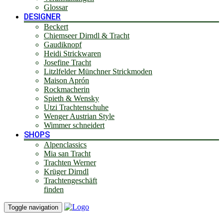
Glossar
DESIGNER
Beckert
Chiemseer Dirndl & Tracht
Gaudiknopf
Heidi Strickwaren
Josefine Tracht
Litzlfelder Münchner Strickmoden
Maison Aprón
Rockmacherin
Spieth & Wensky
Utzi Trachtenschuhe
Wenger Austrian Style
Wimmer schneidert
SHOPS
Alpenclassics
Mia san Tracht
Trachten Werner
Krüger Dirndl
Trachtengeschäft
finden
Toggle navigation