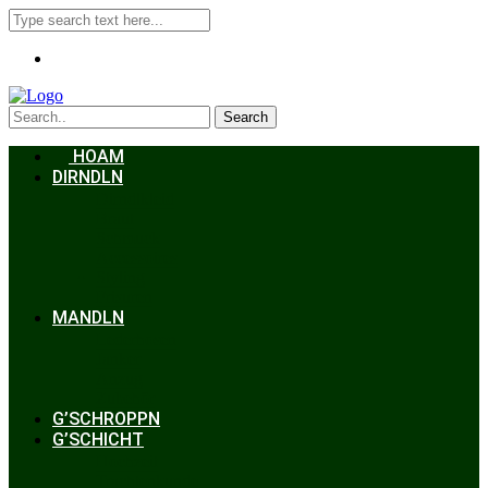
Search
HOAM
DIRNDLN
Dirndlkleid
Braut
Schmuck
Accessoires
Styling
Frisuren
MANDLN
Lederhosen
Janker
Anzug
Zubehör
G’SCHROPPN
G’SCHICHT
Hochzeit
Trachtenkunde