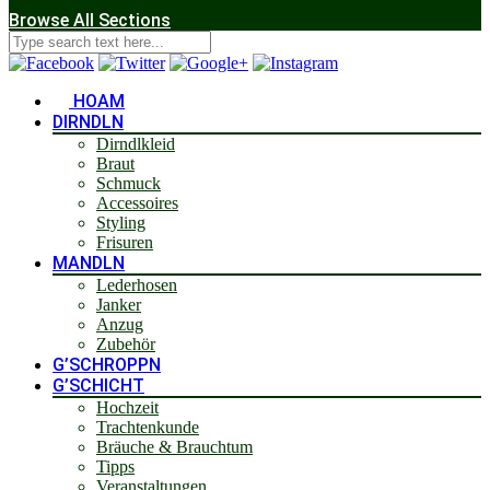
Browse All Sections
HOAM
DIRNDLN
Dirndlkleid
Braut
Schmuck
Accessoires
Styling
Frisuren
MANDLN
Lederhosen
Janker
Anzug
Zubehör
G’SCHROPPN
G’SCHICHT
Hochzeit
Trachtenkunde
Bräuche & Brauchtum
Tipps
Veranstaltungen