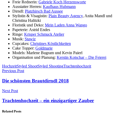
Freie Rednerin:
Gabriele Koch Herzensworte
Ausstatter Herren:
Kaufhaus Hubmann
Dirndl:
Platzhirsch Bad Aussee
Stylistin & Visagistin:
Plain Beauty Agency
, Anita Mandl und
Christina Halitzki
Floristik und Deko:
Mein Laden Anna Wango
Papeterie: Astrid Endes
Ringe:
Krisper Schmuck Atelier
Musik:
Stawiz
Cupcakes:
Christines Köstlichkeiten
Cake Topper:
Goldmarie
Models: Marlene Bugram und Kevin Paierl
Organisation und Planung:
Kerstin Kotschar – Die Feierei
Hochzeit
Styled Shoot
Styled Shooting
Trachtenhochzeit
Previous Post
Die schönsten Brautdirndl 2018
Next Post
Trachtenhochzeit – ein einzigartiger Zauber
Related Posts