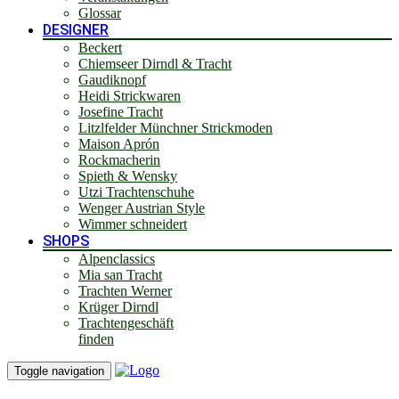
Glossar
DESIGNER
Beckert
Chiemseer Dirndl & Tracht
Gaudiknopf
Heidi Strickwaren
Josefine Tracht
Litzlfelder Münchner Strickmoden
Maison Aprón
Rockmacherin
Spieth & Wensky
Utzi Trachtenschuhe
Wenger Austrian Style
Wimmer schneidert
SHOPS
Alpenclassics
Mia san Tracht
Trachten Werner
Krüger Dirndl
Trachtengeschäft
finden
Toggle navigation