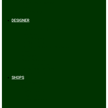
Bräuche & Brauchtum
Tipps
Veranstaltungen
Glossar
DESIGNER
Beckert
Chiemseer Dirndl & Tracht
Gaudiknopf
Heidi Strickwaren
Josefine Tracht
Litzlfelder Münchner Strickmoden
Maison Aprón
Rockmacherin
Spieth & Wensky
Utzi Trachtenschuhe
Wenger Austrian Style
Wimmer schneidert
SHOPS
Alpenclassics
Mia san Tracht
Trachten Werner
Krüger Dirndl
Trachtengeschäft
finden