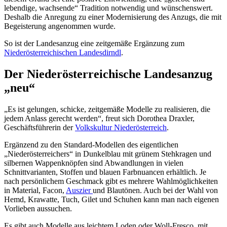
lebendige, wachsende“ Tradition notwendig und wünschenswert.
Deshalb die Anregung zu einer Modernisierung des Anzugs, die mit
Begeisterung angenommen wurde.
So ist der Landesanzug eine zeitgemäße Ergänzung zum
Niederösterreichischen Landesdirndl
.
Der Niederösterreichische Landesanzug
„neu“
„Es ist gelungen, schicke, zeitgemäße Modelle zu realisieren, die
jedem Anlass gerecht werden“, freut sich Dorothea Draxler,
Geschäftsführerin der
Volkskultur Niederösterreich
.
Ergänzend zu den Standard-Modellen des eigentlichen
„Niederösterreichers“ in Dunkelblau mit grünem Stehkragen und
silbernen Wappenknöpfen sind Abwandlungen in vielen
Schnittvarianten, Stoffen und blauen Farbnuancen erhältlich. Je
nach persönlichem Geschmack gibt es mehrere Wahlmöglichkeiten
in Material, Facon,
Auszier
und Blautönen. Auch bei der Wahl von
Hemd, Krawatte, Tuch, Gilet und Schuhen kann man nach eigenen
Vorlieben aussuchen.
Es gibt auch Modelle aus leichtem Loden oder Woll-Fresco, mit