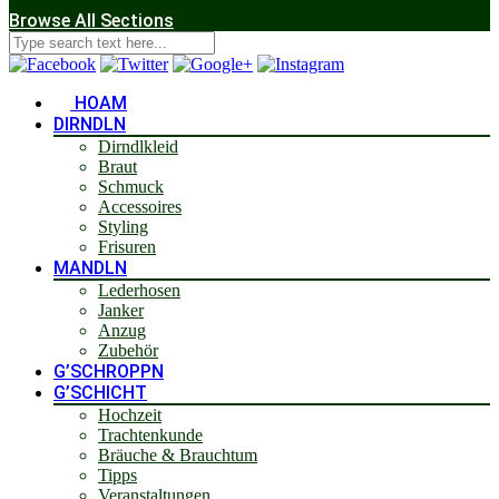
Browse All Sections
HOAM
DIRNDLN
Dirndlkleid
Braut
Schmuck
Accessoires
Styling
Frisuren
MANDLN
Lederhosen
Janker
Anzug
Zubehör
G’SCHROPPN
G’SCHICHT
Hochzeit
Trachtenkunde
Bräuche & Brauchtum
Tipps
Veranstaltungen