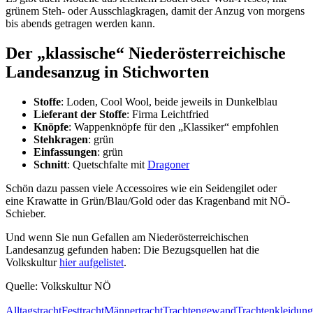
grünem Steh- oder Ausschlagkragen, damit der Anzug von morgens
bis abends getragen werden kann.
Der „klassische“ Niederösterreichische
Landesanzug in Stichworten
Stoffe
: Loden, Cool Wool, beide jeweils in Dunkelblau
Lieferant der Stoffe
: Firma Leichtfried
Knöpfe
: Wappenknöpfe für den „Klassiker“ empfohlen
Stehkragen
: grün
Einfassungen
: grün
Schnitt
: Quetschfalte mit
Dragoner
Schön dazu passen viele Accessoires wie ein Seidengilet oder
eine Krawatte in Grün/Blau/Gold oder das Kragenband mit NÖ-
Schieber.
Und wenn Sie nun Gefallen am Niederösterreichischen
Landesanzug gefunden haben: Die Bezugsquellen hat die
Volkskultur
hier aufgelistet
.
Quelle: Volkskultur NÖ
Alltagstracht
Festtracht
Männertracht
Trachtengewand
Trachtenkleidung