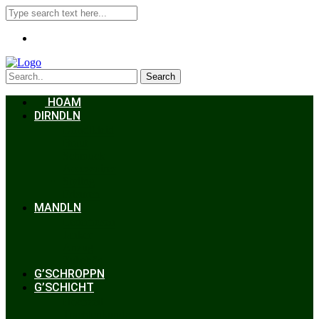
Search
HOAM
DIRNDLN
Dirndlkleid
Braut
Schmuck
Accessoires
Styling
Frisuren
MANDLN
Lederhosen
Janker
Anzug
Zubehör
G’SCHROPPN
G’SCHICHT
Hochzeit
Trachtenkunde