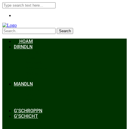
Search
HOAM
DIRNDLN
Dirndlkleid
Braut
Schmuck
Accessoires
Styling
Frisuren
MANDLN
Lederhosen
Janker
Anzug
Zubehör
G’SCHROPPN
G’SCHICHT
Hochzeit
Trachtenkunde