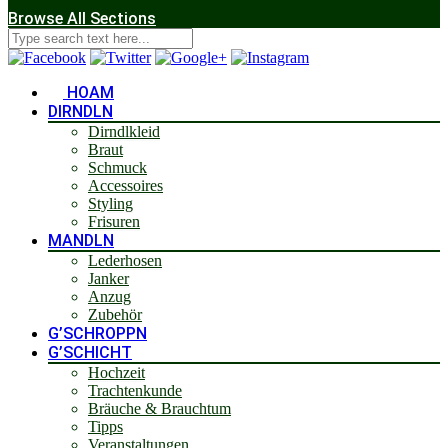
Browse All Sections
HOAM
DIRNDLN
Dirndlkleid
Braut
Schmuck
Accessoires
Styling
Frisuren
MANDLN
Lederhosen
Janker
Anzug
Zubehör
G’SCHROPPN
G’SCHICHT
Hochzeit
Trachtenkunde
Bräuche & Brauchtum
Tipps
Veranstaltungen