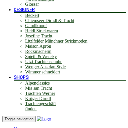
Glossar
DESIGNER
Beckert
Chiemseer Dirndl & Tracht
Gaudiknopf
Heidi Strickwaren
Josefine Tracht
Litzlfelder Münchner Strickmoden
Maison Aprón
Rockmacherin
Spieth & Wensky
Utzi Trachtenschuhe
Wenger Austrian Style
Wimmer schneidert
SHOPS
Alpenclassics
Mia san Tracht
Trachten Werner
Krüger Dirndl
Trachtengeschäft
finden
Toggle navigation