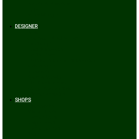
Bräuche & Brauchtum
Tipps
Veranstaltungen
Glossar
DESIGNER
Beckert
Chiemseer Dirndl & Tracht
Gaudiknopf
Heidi Strickwaren
Josefine Tracht
Litzlfelder Münchner Strickmoden
Maison Aprón
Rockmacherin
Spieth & Wensky
Utzi Trachtenschuhe
Wenger Austrian Style
Wimmer schneidert
SHOPS
Alpenclassics
Mia san Tracht
Trachten Werner
Krüger Dirndl
Trachtengeschäft
finden