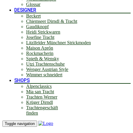
Glossar
DESIGNER
Beckert
Chiemseer Dirndl & Tracht
Gaudiknopf
Heidi Strickwaren
Josefine Tracht
Litzlfelder Münchner Strickmoden
Maison Aprón
Rockmacherin
Spieth & Wensky
Utzi Trachtenschuhe
Wenger Austrian Style
Wimmer schneidert
SHOPS
Alpenclassics
Mia san Tracht
Trachten Werner
Krüger Dirndl
Trachtengeschäft
finden
Toggle navigation