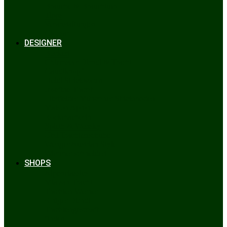
Bräuche & Brauchtum
Tipps
Veranstaltungen
Glossar
DESIGNER
Beckert
Chiemseer Dirndl & Tracht
Gaudiknopf
Heidi Strickwaren
Josefine Tracht
Litzlfelder Münchner Strickmoden
Maison Aprón
Rockmacherin
Spieth & Wensky
Utzi Trachtenschuhe
Wenger Austrian Style
Wimmer schneidert
SHOPS
Alpenclassics
Mia san Tracht
Trachten Werner
Krüger Dirndl
Trachtengeschäft
finden