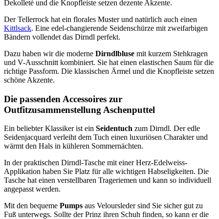
Dekolleté und die Knopfleiste setzen dezente Akzente.
Der Tellerrock hat ein florales Muster und natürlich auch einen
Kittlsack
. Eine edel-changierende Seidenschürze mit zweifarbigen
Bändern vollendet das Dirndl perfekt.
Dazu haben wir die moderne
Dirndlbluse
mit kurzem Stehkragen
und V-Ausschnitt kombiniert. Sie hat einen elastischen Saum für die
richtige Passform. Die klassischen Ärmel und die Knopfleiste setzen
schöne Akzente.
Die passenden Accessoires zur
Outfitzusammenstellung Aschenputtel
Ein beliebter Klassiker ist ein
Seidentuch
zum Dirndl. Der edle
Seidenjacquard verleiht dem Tuch einen luxuriösen Charakter und
wärmt den Hals in kühleren Sommernächten.
In der praktischen Dirndl-Tasche mit einer Herz-Edelweiss-
Applikation haben Sie Platz für alle wichtigen Habseligkeiten. Die
Tasche hat einen verstellbaren Trageriemen und kann so individuell
angepasst werden.
Mit den bequeme
Pumps
aus Veloursleder sind Sie sicher gut zu
Fuß unterwegs. Sollte der Prinz ihren Schuh finden, so kann er die