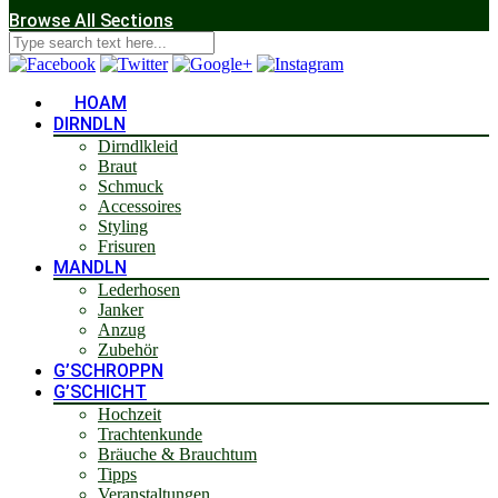
Browse All Sections
HOAM
DIRNDLN
Dirndlkleid
Braut
Schmuck
Accessoires
Styling
Frisuren
MANDLN
Lederhosen
Janker
Anzug
Zubehör
G’SCHROPPN
G’SCHICHT
Hochzeit
Trachtenkunde
Bräuche & Brauchtum
Tipps
Veranstaltungen