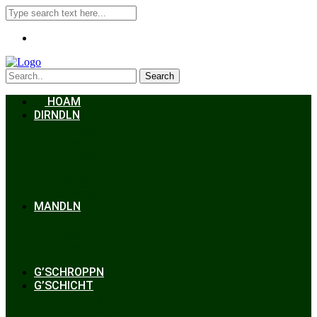
Search
HOAM
DIRNDLN
Dirndlkleid
Braut
Schmuck
Accessoires
Styling
Frisuren
MANDLN
Lederhosen
Janker
Anzug
Zubehör
G’SCHROPPN
G’SCHICHT
Hochzeit
Trachtenkunde