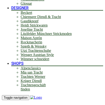
Glossar
DESIGNER
Beckert
Chiemseer Dirndl & Tracht
Gaudiknopf
Heidi Strickwaren
Josefine Tracht
Litzlfelder Münchner Strickmoden
Maison Aprón
Rockmacherin
Spieth & Wensky
Utzi Trachtenschuhe
Wenger Austrian Style
Wimmer schneidert
SHOPS
Alpenclassics
Mia san Tracht
Trachten Werner
Krüger Dirndl
Trachtengeschäft
finden
Toggle navigation