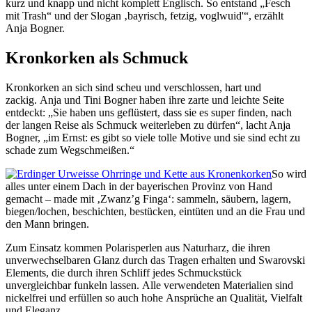
kurz und knapp und nicht komplett Englisch. So entstand „Fesch
mit Trash“ und der Slogan ‚bayrisch, fetzig, voglwuid'“, erzählt
Anja Bogner.
Kronkorken als Schmuck
Kronkorken an sich sind scheu und verschlossen, hart und
zackig. Anja und Tini Bogner haben ihre zarte und leichte Seite
entdeckt: „Sie haben uns geflüstert, dass sie es super finden, nach
der langen Reise als Schmuck weiterleben zu dürfen“, lacht Anja
Bogner, „im Ernst: es gibt so viele tolle Motive und sie sind echt zu
schade zum Wegschmeißen.“
So wird
alles unter einem Dach in der bayerischen Provinz von Hand
gemacht – made mit ‚Zwanz’g Finga‘: sammeln, säubern, lagern,
biegen/lochen, beschichten, bestücken, eintüten und an die Frau und
den Mann bringen.
Zum Einsatz kommen Polarisperlen aus Naturharz, die ihren
unverwechselbaren Glanz durch das Tragen erhalten und Swarovski
Elements, die durch ihren Schliff jedes Schmuckstück
unvergleichbar funkeln lassen. Alle verwendeten Materialien sind
nickelfrei und erfüllen so auch hohe Ansprüche an Qualität, Vielfalt
und Eleganz.