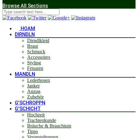
Browse All Sections
HOAM
DIRNDLN
Dirndlkleid
Braut
Schmuck
Accessoires
Styling
Frisuren
MANDLN
Lederhosen
Janker
Anzug
Zubehör
G’SCHROPPN
G’SCHICHT
Hochzeit
Trachtenkunde
Bräuche & Brauchtum
Tipps
Veranstaltungen