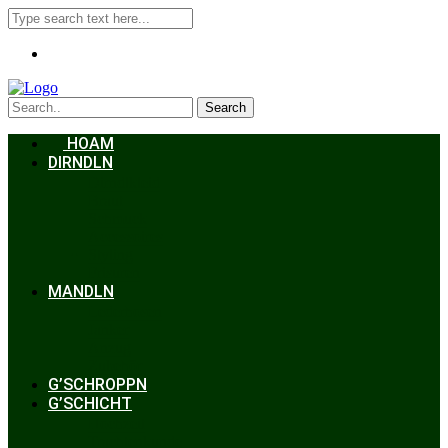
Search
HOAM
DIRNDLN
Dirndlkleid
Braut
Schmuck
Accessoires
Styling
Frisuren
MANDLN
Lederhosen
Janker
Anzug
Zubehör
G’SCHROPPN
G’SCHICHT
Hochzeit
Trachtenkunde