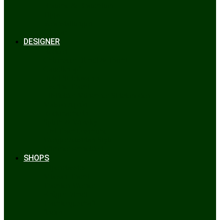
Bräuche & Brauchtum
Tipps
Veranstaltungen
Glossar
DESIGNER
Beckert
Chiemseer Dirndl & Tracht
Gaudiknopf
Heidi Strickwaren
Josefine Tracht
Litzlfelder Münchner Strickmoden
Maison Aprón
Rockmacherin
Spieth & Wensky
Utzi Trachtenschuhe
Wenger Austrian Style
Wimmer schneidert
SHOPS
Alpenclassics
Mia san Tracht
Trachten Werner
Krüger Dirndl
Trachtengeschäft
finden