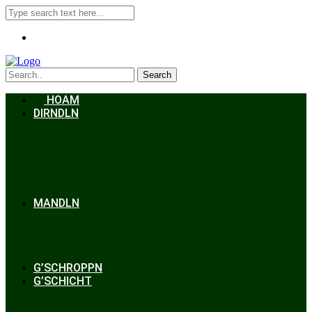
Search
HOAM
DIRNDLN
Dirndlkleid
Braut
Schmuck
Accessoires
Styling
Frisuren
MANDLN
Lederhosen
Janker
Anzug
Zubehör
G’SCHROPPN
G’SCHICHT
Hochzeit
Trachtenkunde