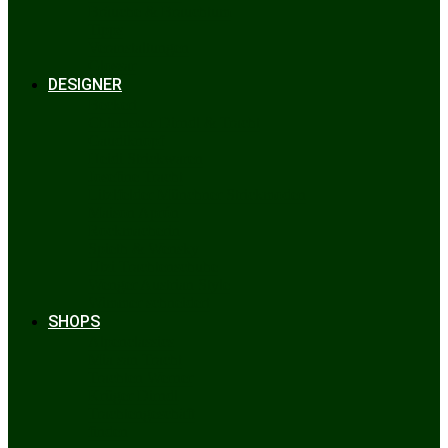
Bräuche & Brauchtum
Tipps
Veranstaltungen
Glossar
DESIGNER
Beckert
Chiemseer Dirndl & Tracht
Gaudiknopf
Heidi Strickwaren
Josefine Tracht
Litzlfelder Münchner Strickmoden
Maison Aprón
Rockmacherin
Spieth & Wensky
Utzi Trachtenschuhe
Wenger Austrian Style
Wimmer schneidert
SHOPS
Alpenclassics
Mia san Tracht
Trachten Werner
Krüger Dirndl
Trachtengeschäft
finden