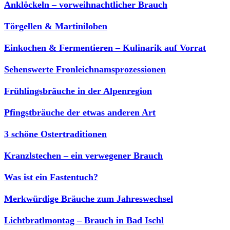
Anklöckeln – vorweihnachtlicher Brauch
Törgellen & Martiniloben
Einkochen & Fermentieren – Kulinarik auf Vorrat
Sehenswerte Fronleichnamsprozessionen
Frühlingsbräuche in der Alpenregion
Pfingstbräuche der etwas anderen Art
3 schöne Ostertraditionen
Kranzlstechen – ein verwegener Brauch
Was ist ein Fastentuch?
Merkwürdige Bräuche zum Jahreswechsel
Lichtbratlmontag – Brauch in Bad Ischl