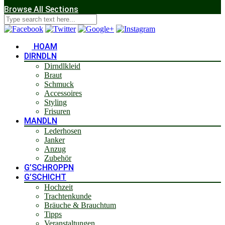
Browse All Sections
HOAM
DIRNDLN
Dirndlkleid
Braut
Schmuck
Accessoires
Styling
Frisuren
MANDLN
Lederhosen
Janker
Anzug
Zubehör
G’SCHROPPN
G’SCHICHT
Hochzeit
Trachtenkunde
Bräuche & Brauchtum
Tipps
Veranstaltungen