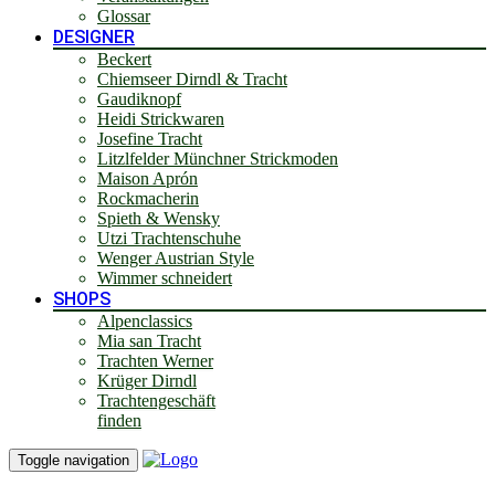
Glossar
DESIGNER
Beckert
Chiemseer Dirndl & Tracht
Gaudiknopf
Heidi Strickwaren
Josefine Tracht
Litzlfelder Münchner Strickmoden
Maison Aprón
Rockmacherin
Spieth & Wensky
Utzi Trachtenschuhe
Wenger Austrian Style
Wimmer schneidert
SHOPS
Alpenclassics
Mia san Tracht
Trachten Werner
Krüger Dirndl
Trachtengeschäft
finden
Toggle navigation